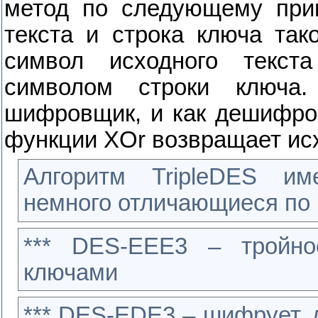
метод по следующему прин
текста и строка ключа та
символ исходного текс
символом строки ключа
шифровщик, и как дешифро
функции
XOr
возвращает ис
Алгоритм
TripleDES
им
немного отличающиеся по 
***
DES
-
EEE
3 – тройно
ключами
***
DES
-
EDE
3 – шифрует,