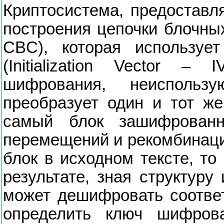
Криптосистема, предоставл
построения цепочки блочны
CBC
), которая используе
(
Initialization
Vector
–
I
шифрования, неиспользу
преобразует один и тот же
самый блок зашифрованно
перемещений и рекомбинаци
блок в исходном тексте, т
результате, зная структуру
может дешифровать соотве
определить ключ шифрова