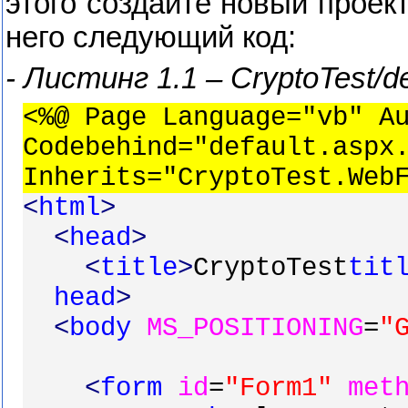
этого создайте новый проек
него следующий код:
-
Листинг
1.1 – CryptoTest/de
<%@ Page Language="vb" A
Codebehind="default.aspx
Inherits="CryptoTest.Web
<
html
>
<
head
>
<
title
>
CryptoTest
tit
head
>
<
body
MS_POSITIONING
=
"
<
form
id
=
"Form1"
met