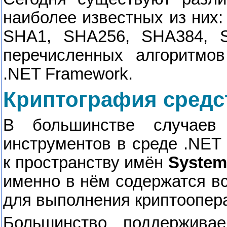
наиболее известных из них
SHA
1,
SHA
256,
SHA
384,
перечисленных алгоритмов
.
NET
Framework
.
Криптография средс
В большинстве случаев 
инструментов в среде .
NET
к пространству имён
System
именно в нём содержатся в
для выполнения криптоопер
Большинство поддерживае