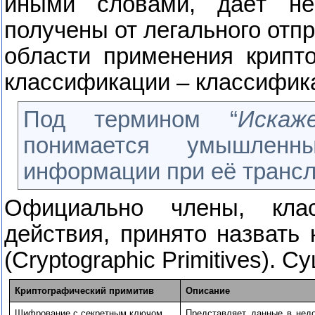
иными словами, даёт не
получены от легального отп
области применения крипт
классификации – классифика
Под термином “
Искаж
понимается умышлен
информации при её трансл
Официально члены, кла
действия, принято назвать
(
Cryptographic
Primitives
). С
Криптографический примитив
Описание
Шифрование с секретным ключом
Представляет данные в недо