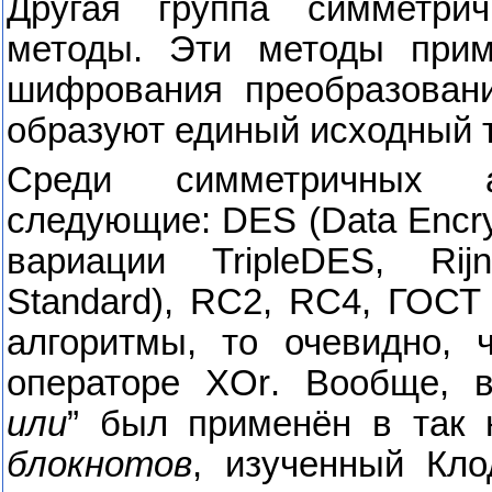
Другая группа симметри
методы. Эти методы при
шифрования преобразовани
образуют единый исходный т
Среди симметричных 
следующие:
DES
(
Data
Encr
вариации
TripleDES
, Rijn
Standard
),
RC
2,
RC
4, ГОСТ
алгоритмы, то очевидно, 
операторе
XOr
. Вообще, 
или
” был применён в так
блокнотов
, изученный Кл