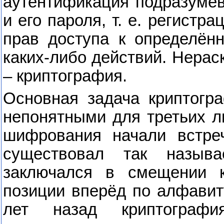
аутентификация подразумев
и его пароля, т. е. регистр
прав доступа к определён
каких-либо действий. Нера
– криптография.
Основная задача криптогр
непонятными для третьих 
шифрования начали встреч
существовал так назыв
заключался в смещении к
позиции вперёд по алфави
лет назад криптограф