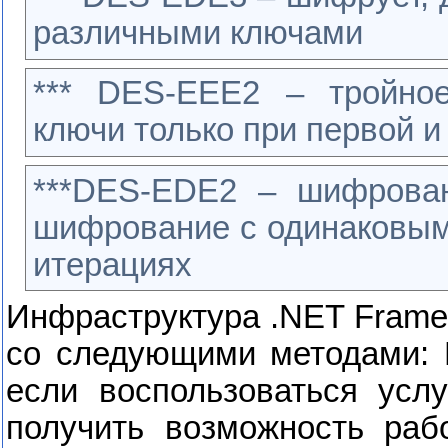
различными ключами
***
DES
-
EEE
2 – тройно
ключи только при первой и
***
DES
-
EDE
2 – шифрова
шифрование с одинаковым
итерациях
Инфраструктура .
NET
Frame
со следующими методами: D
если воспользоваться усл
получить возможность раб