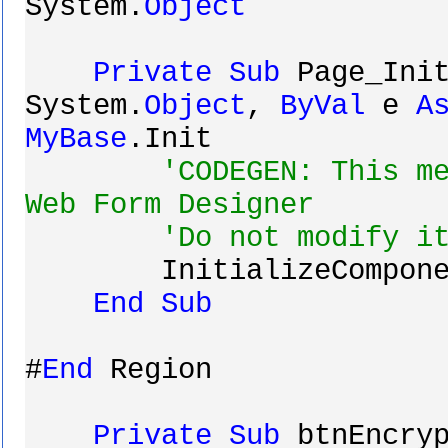
System.
Object
Private
Sub
Page_Ini
System.
Object
,
ByVal
e
A
MyBase
.Init
'CODEGEN: This m
Web Form Designer
'Do not modify i
InitializeComponen
End
Sub
#
End
Region
Private
Sub
btnEncryp