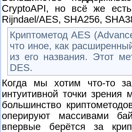
CryptoAPI
, но всё же есть
Rijndael/
AES
,
SHA
256,
SHA
3
Криптометод
AES
(
Advanc
что иное, как расширенн
из его названия. Этот м
DES
.
Когда мы хотим что-то за
интуитивной точки зрения 
большинство криптометодо
оперируют массивами бай
впервые берётся за крип