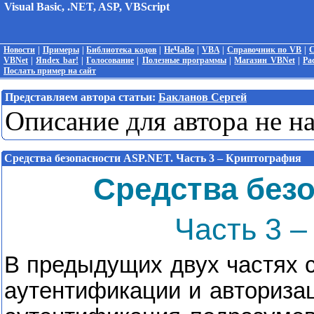
Visual Basic, .NET, ASP, VBScript
Новости
|
Примеры
|
Библиотека кодов
|
НеЧаВо
|
VBA
|
Справочник по VB
|
С
VBNet
|
Яndex bar!
|
Голосование
|
Полезные программы
|
Магазин VBNet
|
Ра
Послать пример на сайт
Представляем автора статьи:
Бакланов Сергей
Описание для автора не н
Средства безопасности ASP.NET. Часть 3 – Криптография
Средства без
Часть 3 
В предыдущих двух частях 
аутентификации и авториза