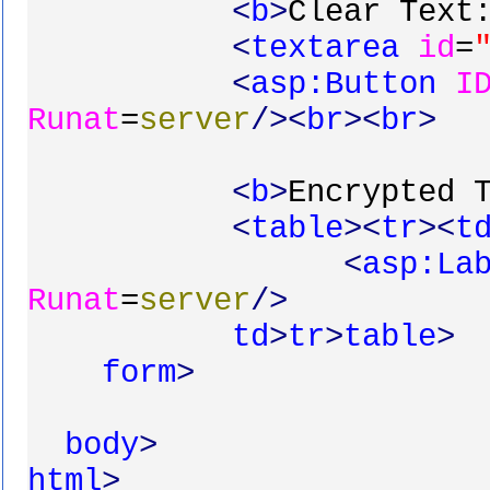
<
b
>
Clear Text
<
textarea
id
=
<
asp:Button
I
Runat
=
server
/><
br
><
br
>
<
b
>
Encrypted 
<
table
><
tr
><
t
<
asp:La
Runat
=
server
/>
td
>
tr
>
table
>
form
>
body
>
html
>