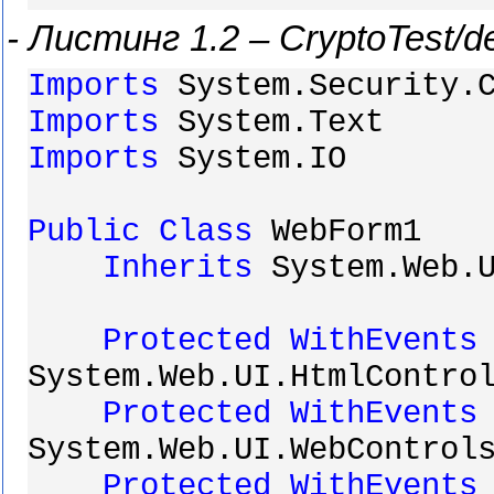
-
Листинг
1.2 – CryptoTest/de
Imports
System.Security.C
Imports
System.Text
Imports
System.IO
Public
Class
WebForm1
Inherits
System.Web.U
Protected
WithEvents
System.Web.UI.HtmlContro
Protected
WithEvents
System.Web.UI.WebControl
Protected
WithEvents