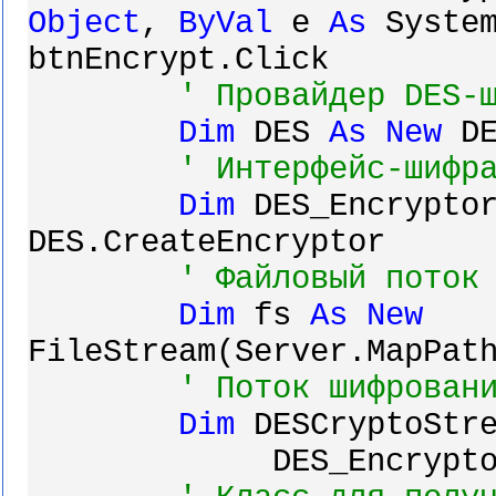
Object
,
ByVal
e
As
System
btnEncrypt.Click
'
Провайдер
DES-
Dim
DES
As
New
DE
'
Интерфейс
-
шифр
Dim
DES_Encrypto
DES.CreateEncryptor
'
Файловый
поток
Dim
fs
As
New
FileStream(Server.MapPat
'
Поток
шифрован
Dim
DESCryptoStr
DES
_
Encrypt