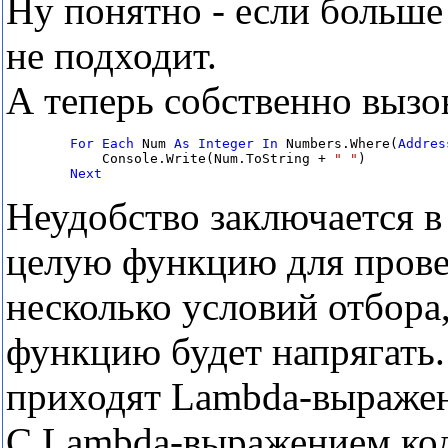
Ну понятно - если больше 
не подходит.
А теперь собственно вызо
For
Each
 Num 
As
Integer
In
 Numbers.Where(
Addres
            Console.Write(Num.ToString + 
" "
)

Next
Неудобство заключается в
целую функцию для провер
несколько условий отбора,
функцию будет напрягать.
приходят Lambda-выраже
С Lambda-выражением код