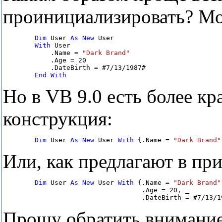
проинициализировать? Мо
Dim
 User 
As
New
 User

With
 User

            .Name = 
            .Age = 20

            .DateBirth = #7/13/1987#

End
With
Но в VB 9.0 есть более кр
конструкция:
Dim
 User 
As
New
 User 
With
 {.Name = 
"Dark Brand"
Или, как предлагают в п
        Dim
 User 
As
New
 User 
With
 {.Name = 
"Dark Brand"
                                   .Age = 20, _

                                   .DateBirth = #7/13/1
Прошу обратить внимание,