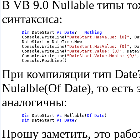
В VB 9.0 Nullable типы т
синтаксиса:
Dim
 DateStart 
As
Date
? = 
        Console.WriteLine(
"DateStart.HasValue: {0}"
, Da
        DateStart = DateTime.Now

        Console.WriteLine(
"DateStart.HasValue: {0}"
, Da
        Console.WriteLine(
"DateStart.Value: {0}"
, DateS
        Console.WriteLine(
"DateStart.Value.Month: {0}"
,
        Console.ReadLine()
При компиляции тип Date?
Nulalble(Of Date), то есть
аналогичны:
Dim
 DateStart 
As
 Nullable(
Of
Date
)

Dim
 DateStart 
As
Date
?
Прошу заметить, это работ