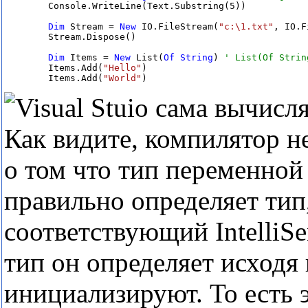
        Console.WriteLine(Text.Substring(5))

Dim
 Stream = 
New
 IO.FileStream(
"c:\1.txt"
, IO.F
        Stream.Dispose()

Dim
 Items = 
New
 List(
Of
String
) 
        Items.Add(
"Hello"
)

        Items.Add(
"World"
)
Как видите, компилятор н
о том что тип переменной 
правильно определяет тип
соответствующий IntelliSe
тип он определяет исходя
инициализируют. То есть э