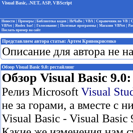
Visual Basic, .NET, ASP, VBScript
Новости
|
Примеры
|
Библиотека кодов
|
НеЧаВо
|
VBA
|
Справочник по VB
|
С
VBNet
|
Яndex bar!
|
Голосование
|
Полезные программы
|
Магазин VBNet
|
Ра
Послать пример на сайт
Представляем автора статьи:
Артем Кривокрисенко
Описание для автора не н
Обзор Visual Basic 9.0: рестайлинг
Обзор Visual Basic 9.0
Релиз Microsoft
Visual Stu
не за горами, а вместе с 
Visual Basic - Visual Basic 
Какие же изменения нам с