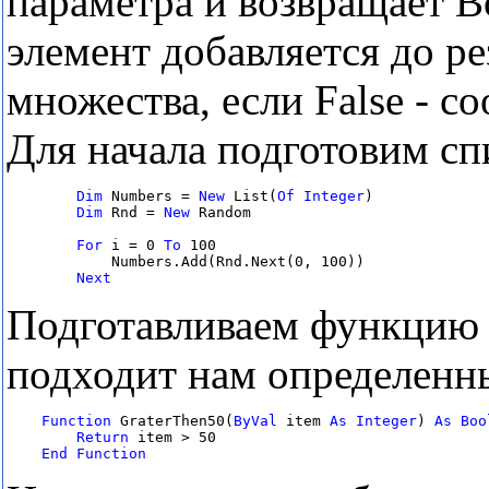
параметра и возвращает Bo
элемент добавляется до р
множества, если False - со
Для начала подготовим сп
Dim
 Numbers = 
New
 List(
Of
Integer
)

Dim
 Rnd = 
New
 Random

For
 i = 0 
To
 100

            Numbers.Add(Rnd.Next(0, 100))

Next
Подготавливаем функцию к
подходит нам определенны
Function
 GraterThen50(
ByVal
 item 
As
Integer
) 
As
Return
 item > 50

End
Function