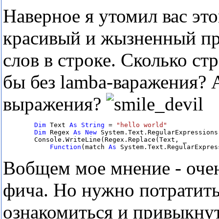
Наверное я утомил вас эт
красивый и жызненный при
слов в строке. Сколько ст
бы без lamba-варажения? 
выражения?
Dim
 Text 
As
String
 = 
Dim
 Regex 
As
New
 System.Text.RegularExpressions
        Console.WriteLine(Regex.Replace(Text, _

Function
(match 
As
 System.Text.RegularExpres
Вобщем мое мнение - очен
фича. Но нужно потратить
ознакомиться и привыкнут