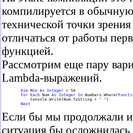
компилируется в обычную
технической точки зрения 
отличаться от работы перв
функцией.
Рассмотрим еще пару вар
Lambda-выражений.
Dim
 Min 
As
Integer
 = 50

For
Each
 Num 
As
Integer
In
 Numbers.Where(
Functi
            Console.Write(Num.ToString + 
" "
)

Next
Если бы мы продолжали и
ситуация бы осложнилась 