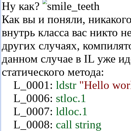
Ну как?
Как вы и поняли, никакого
внутрь класса вас никто не
других случаях, компилято
данном случае в IL уже и
статического метода:
L_0001:
ldstr
"Hello wor
L_0006:
stloc.1
L_0007:
ldloc.1
L_0008:
call
string