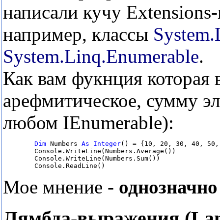
написали кучу Extensions
например, классы
System.
System.Linq.Enumerable
.
Как вам фукнция которая 
арефмитическое, сумму эл
любом IEnumerable):
Dim
 Numbers 
As
Integer
() = {10, 20, 30, 40, 50, 
        Console.WriteLine(Numbers.Average())
        Console.WriteLine(Numbers.Sum())
        Console.ReadLine()
Мое мнение -
однозначно
Лямбда-выражения (Lam