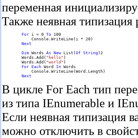
переменная инициализиру
Также неявная типизация р
For
 i = 0 
To
 100

            Console.WriteLine(i * 20)

Next

Dim
 Words 
As
New
 List(
Of
String
)2

        Words.Add(
"hello"
)

        Words.Add(
"world"
)

For
Each
 Word 
In
 Words

            Console.WriteLine(Word.Length)

Next
В цикле For Each тип пер
из типа IEnumerable и IEn
Если неявная типизация в
можно отключить в свойст