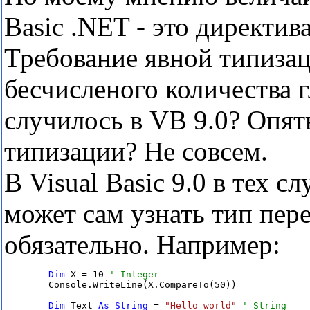
Basic .NET - это директива
Требование явной типизац
бесчисленого количества 
случилось в VB 9.0? Опят
типизации? Не совсем.
В Visual Basic 9.0 в тех с
может сам узнать тип пере
обязательно. Например:
Dim
 X = 10 
        Console.WriteLine(X.CompareTo(50))

Dim
 Text 
As
String
 = 
"Hello world"