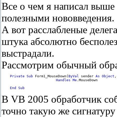
Все о чем я написал выше
полезными нововведения.
А вот расслабленые делег
штука абсолютно бесполез
выстрадали.
Рассмотрим обычный обра
Private
Sub
 Form1_MouseDown(
ByVal
 sender 
As
Object
,
Handles
Me
.MouseDown

End
Sub
В VB 2005 обработчик со
точно такую же сигнатуру 