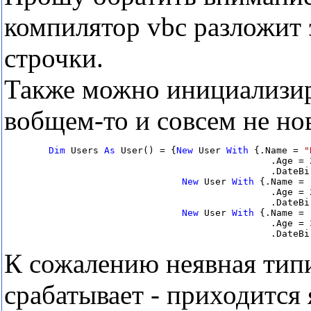
компилятор vbc разложит 
строчки.
Также можно инициализиро
вобщем-то и совсем не но
Dim
 Users 
As
 User() = {
New
 User 
With
 {.Name = 
"
                                                .Age = 2
                                                .DateBi
New
 User 
With
 {.Name = 
                                                .Age = 2
                                                .DateBi
New
 User 
With
 {.Name = 
                                                .Age = 3
                                                .DateBi
К сожалению неявная типи
срабатывает - приходится 