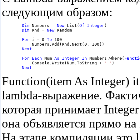
следующим образом:
Dim
 Numbers = 
New
 List(
Of
Integer
)

Dim
 Rnd = 
New
 Random

For
 i = 0 
To
 100

            Numbers.Add(Rnd.Next(0, 100))

Next

For
Each
 Num 
As
Integer
In
 Numbers.Where(
Functi
            Console.Write(Num.ToString + 
" "
)

Next
Function(item As Integer) i
lambda-выражение. Факти
которая принимает Integer
она объявляется прямо на 
На этапе компиляции это