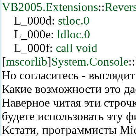
VB2005.Extensions
::
Rever
L_000d:
stloc.0
L_000e:
ldloc.0
L_000f:
call
void
[
mscorlib
]
System.Console
::
Но согласитесь - выгляди
Какие возможности это да
Наверное читая эти строчк
будете использовать эту ф
Кстати, программисты Mic