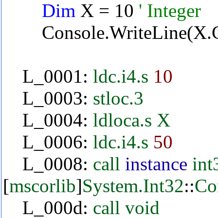
Dim
X = 10
' Integer
Console.WriteLine(X.C
L_0001:
ldc.i4.s
10
L_0003:
stloc.3
L_0004:
ldloca.s
X
L_0006:
ldc.i4.s
50
L_0008:
call
instance
int
[
mscorlib
]
System.Int32
::
Co
L_000d:
call
void