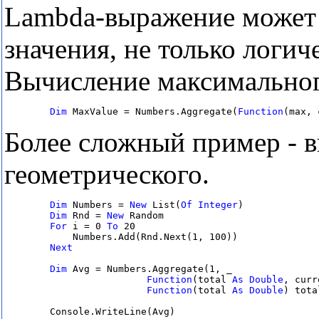
Lambda-выражение может
значения, не только логич
Вычисление максимальног
Dim
 MaxValue = Numbers.Aggregate(
Function
(max, 
Более сложный пример - 
геометрического.
Dim
 Numbers = 
New
 List(
Of
Integer
)

Dim
 Rnd = 
New
 Random

For
 i = 0 
To
 20

            Numbers.Add(Rnd.Next(1, 100))

Next

Dim
 Avg = Numbers.Aggregate(1, _

Function
(total 
As
Double
, curr
Function
(total 
As
Double
) tota
        Console.WriteLine(Avg)