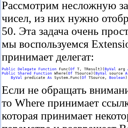
Рассмотрим несложную зад
чисел, из них нужно отоб
50. Эта задача очень прос
мы воспользуемся Extensi
принимает делегат:
Public
Delegate
Function
 Func(
Of
 T, TResult)(
ByVal
 arg 
Public
Shared
Function
 Where(
Of
 TSource)(
ByVal
 source 
A
ByVal
 predicate 
As
 System.Func(
Of
 TSource, 
Boolean
)
Если не обращать внимани
то Where принимает ссыл
которая принимает некото