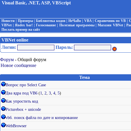
Visual Basic, .NET, ASP, VBScript
Новости
|
Примеры
|
Библиотека кодов
|
НеЧаВо
|
VBA
|
Справочник по VB
|
С
VBNet
|
Яndex bar!
|
Голосование
|
Полезные программы
|
Магазин VBNet
|
Ра
Послать пример на сайт
VBNet online
Логин:
Пароль:
Форум
- Общий форум
Новое сообщение
Тема
Вопрос про Select Case
Два ядра под VB6
(
1
,
2
,
3
,
4
,
5
)
Как упростить код
Picturebox + unicode
vb6. поиск файла по дате и копирование
WebBrowser