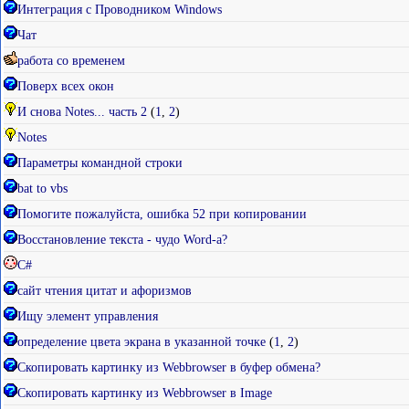
Интеграция с Проводником Windows
Чат
работа со временем
Поверх всех окон
И снова Notes... часть 2
(
1
,
2
)
Notes
Параметры командной строки
bat to vbs
Помогите пожалуйста, ошибка 52 при копировании
Восстановление текста - чудо Word-а?
C#
сайт чтения цитат и афоризмов
Ищу элемент управления
определение цвета экрана в указанной точке
(
1
,
2
)
Скопировать картинку из Webbrowser в буфер обмена?
Скопировать картинку из Webbrowser в Image