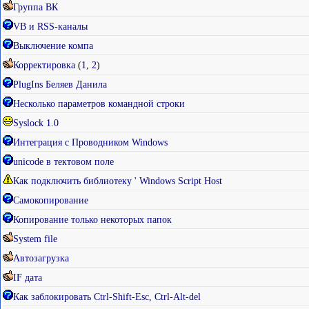
Группа ВК
VB и RSS-каналы
Выключение компа
Корректировка
(
1
,
2
)
PlugIns Беляев Данила
Несколько параметров командной строки
Syslock 1.0
Интеграция с Проводником Windows
unicode в тектовом поле
Как подключить библиотеку ' Windows Script Host
Самокопирование
Копирование только некоторых папок
System file
Автозагрузка
IF дата
Как заблокировать Ctrl-Shift-Esc, Ctrl-Alt-del