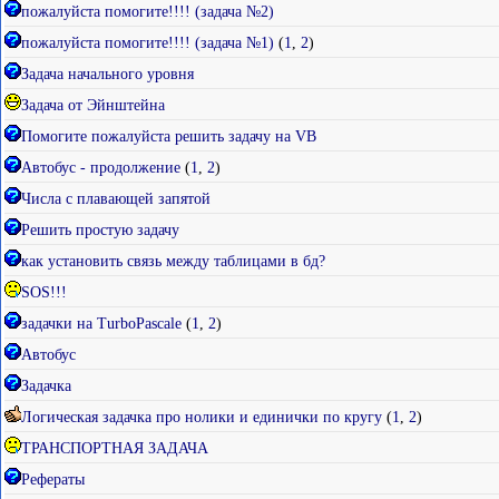
пожалуйста помогите!!!! (задача №2)
пожалуйста помогите!!!! (задача №1)
(
1
,
2
)
Задача начального уровня
Задача от Эйнштейна
Помогите пожалуйста решить задачу на VB
Автобус - продолжение
(
1
,
2
)
Числа с плавающей запятой
Решить простую задачу
как установить связь между таблицами в бд?
SOS!!!
задачки на TurboPascale
(
1
,
2
)
Автобус
Задачка
Логическая задачка про нолики и единички по кругу
(
1
,
2
)
ТРАНСПОРТНАЯ ЗАДАЧА
Рефераты