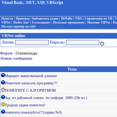
Visual Basic, .NET, ASP, VBScript
Новости
|
Примеры
|
Библиотека кодов
|
НеЧаВо
|
VBA
|
Справочник по VB
|
С
VBNet
|
Яndex bar!
|
Голосование
|
Полезные программы
|
Магазин VBNet
|
Ра
Послать пример на сайт
VBNet online
Логин:
Пароль:
Форум
- Олимпиады
Новое сообщение
Тема
Маршрут макисмальной длинны
Помогите написать программу!!!
ПОМОГИТЕ С АЛГОРИТМОМ
Зад. из районной олимп. по информ. 2009 (10е кл.)
Трудная задача помогите!
помогите пожалуйста!!!(задача №3)