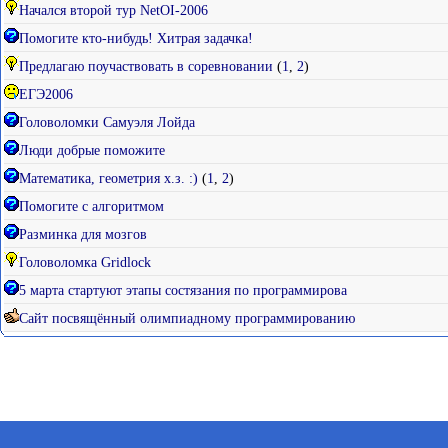
Начался второй тур NetOI-2006
Помогите кто-нибудь! Хитрая задачка!
Предлагаю поучаствовать в соревновании
(
1
,
2
)
ЕГЭ2006
Головоломки Самуэля Лойда
Люди добрые поможите
Математика, геометрия х.з. :)
(
1
,
2
)
Помогите с алгоритмом
Разминка для мозгов
Головоломка Gridlock
5 марта стартуют этапы состязания по программирова
Сайт посвящённый олимпиадному программированию