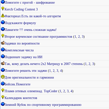
Помогите с прогой - шифрование
Kerch Coding Contest 3
Факториал.Есть ли какой-то алгоритм
Подскажите формулу
Памагите !!! очень сложная задача!
Второе керченское состязание программистов
(
1
,
2
,
3
)
Задачки по вероятности
Комплексные числа
Подкиньте задачку на ИИ
Так, кому делать нечего:2х2 Матрицу в 2007 степень
(
1
,
2
,
3
)
Помогите решить эти задачи
(
1
,
2
,
3
,
4
)
Дом оригинальности и гармонии
Бейсик.Помогите
Пламя сетевых олимпиад. TopCoder
(
1
,
2
,
3
,
4
)
Календарик контестов
Зимний Кубок по спортивному программированию