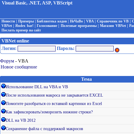
Visual Basic, .NET, ASP, VBScript
Новости
|
Примеры
|
Библиотека кодов
|
НеЧаВо
|
VBA
|
Справочник по VB
|
С
VBNet
|
Яndex bar!
|
Голосование
|
Полезные программы
|
Магазин VBNet
|
Ра
Послать пример на сайт
VBNet online
Логин:
Пароль:
Форум
- VBA
Новое сообщение
Тема
Использование DLL на VBA и VB
После использования макроса не закрывается EXCEL
Помогите разобраться со вставкой картинки из Excel
Как зафиксировать/зоморозить нижние строки?
DLL на VB 2012
Сохранение файла с поддержкой макросов