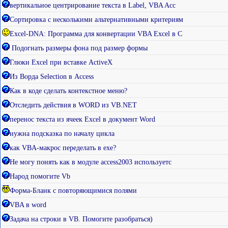
вертикальное центрирование текста в Label, VBA Acc
Сортировка с несколькими альтернативными критериям
Excel-DNA: Программа для конвертации VBA Excel в С
Подогнать размеры фона под размер формы
Глюки Excel при вставке ActiveX
Из Ворда Selection в Access
Как в коде сделать контекстное меню?
Отследить действия в WORD из VB.NET
перенос текста из ячеек Excel в документ Word
нужна подсказка по началу цикла
как VBA-макрос переделать в exe?
Не могу понять как в модуле access2003 используетс
Народ помогите Vb
Форма-Бланк с повторяющимися полями
VBA в word
Задача на строки в VB. Помогите разобраться)