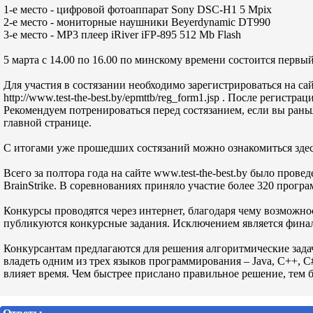
1-е место - цифровой фотоаппарат Sony DSC-H1 5 Mpix
2-е место - мониторные наушники Beyerdynamic DT990
3-е место - MP3 плеер iRiver iFP-895 512 Mb Flash
5 марта с 14.00 по 16.00 по минскому времени состоится первый
Для участия в состязании необходимо зарегистрироваться на сай
http://www.test-the-best.by/epmttb/reg_form1.jsp . После регистр
Рекомендуем потренироваться перед состязанием, если вы рань
главной странице.
С итогами уже прошедших состязаний можно ознакомиться здесь ht
Всего за полтора года на сайте www.test-the-best.by было пров
BrainStrike. В соревнованиях приняло участие более 320 прогр
Конкурсы проводятся через интернет, благодаря чему возможн
публикуются конкурсные задания. Исключением является финал 
Конкурсантам предлагаются для решения алгоритмические задач
владеть одним из трех языков программирования – Java, C++, 
влияет время. Чем быстрее прислано правильное решение, тем 