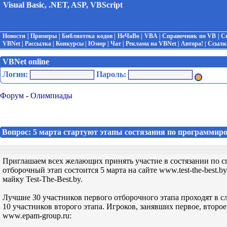
Visual Basic, .NET, ASP, VBScript
Новости
|
Примеры
|
Библиотека кодов
|
НеЧаВо
|
VBA
|
Справочник по VB
|
С
VBNet
|
Рассылка
|
Конкурсы
|
Юмор
|
Чат
|
Реклама на VBNet
|
Автора!
|
Ссылк
VBNet online
Логин:
Пароль:
Форум
-
Олимпиады
Вопрос: 5 марта стартуют этапы состязания по программир
Приглашаем всех желающих принять участие в состязании по с
отборочный этап состоится 5 марта на сайте www.test-the-best
майку Test-The-Best.by.
Лучшие 30 участников первого отборочного этапа проходят в сл
10 участников второго этапа. Игроков, занявших первое, втор
www.epam-group.ru: