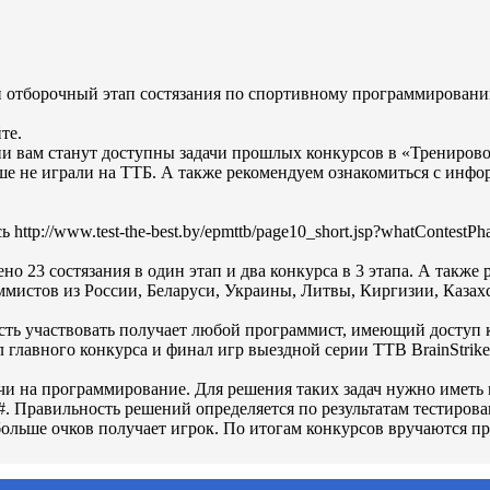
 отборочный этап состязания по спортивному программированию н
те.
ации вам станут доступны задачи прошлых конкурсов в «Тренировочно
ше не играли на ТТБ. А также рекомендуем ознакомиться с инфо
tp://www.test-the-best.by/epmttb/page10_short.jsp?whatContestPh
едено 23 состязания в один этап и два конкурса в 3 этапа. А так
аммистов из России, Беларуси, Украины, Литвы, Киргизии, Казахс
ость участвовать получает любой программист, имеющий доступ 
главного конкурса и финал игр выездной серии TTB BrainStrike
и на программирование. Для решения таких задач нужно иметь м
C#. Правильность решений определяется по результатам тестиров
больше очков получает игрок. По итогам конкурсов вручаются п