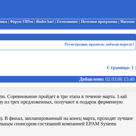
чика
|
Форум VBNet
|
Яndex bar!
|
Голосование
|
Полезные программы
|
Магазин
Регистрация
,
правила
,
забыли пароль?
Страница:
1
|
Добавлено:
02.03.06 15:40
 Соревнование пройдет в три этапа в течение марта. 1-ый
адачу из трех предложенных, получают в подарок фирменную
я). В финал, запланированный на конец марта, проходят лучшие
еральным спонсором состязаний компанией EPAM Systems