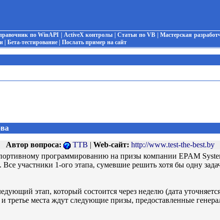
правочник по WinAPI
|
ActiveX контролы
|
Статьи по VB
|
Мастерская разработ
и
|
Бета-тестирование
|
Послать пример на сайт
ова
Автор вопроса:
TTB
|
Web-сайт:
http://www.test-the-best.by
портивному программированию на призы компании EPAM Systems.
.by. Все участники 1-ого этапа, сумевшие решить хотя бы одну з
едующий этап, который состоится через неделю (дата уточняетс
ое и третье места ждут следующие призы, предоставленные ген