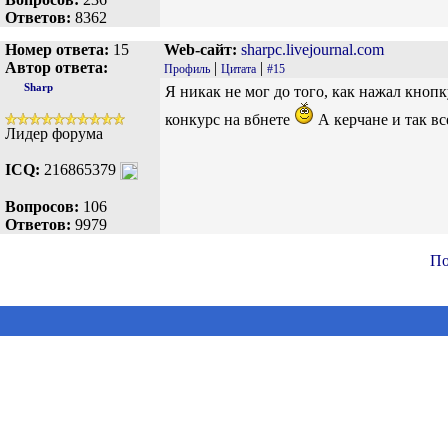
Ответов:
8362
Номер ответа:
15
Web-сайт:
sharpc.livejournal.com
Автор ответа:
|
|
Профиль
Цитата
#15
Sharp
Я никак не мог до того, как нажал кноп
конкурс на вбнете
А керчане и так вс
Лидер форума
ICQ:
216865379
Вопросов:
106
Ответов:
9979
По