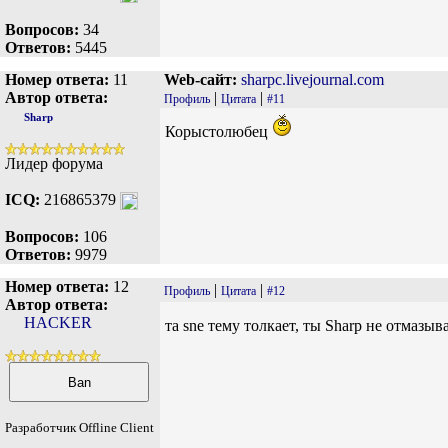
Вопросов:
34
Ответов:
5445
Номер ответа:
11
Web-сайт:
sharpc.livejournal.com
Автор ответа:
|
|
Профиль
Цитата
#11
Sharp
Корыстолюбец
Лидер форума
ICQ:
216865379
Вопросов:
106
Ответов:
9979
Номер ответа:
12
|
|
Профиль
Цитата
#12
Автор ответа:
HACKER
та sne тему толкает, ты Sharp не отмазы
Разработчик Offline Client