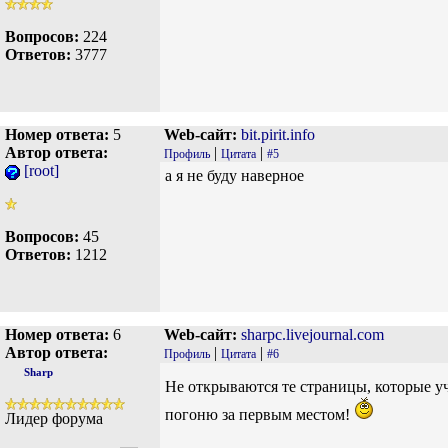
Вопросов:
224
Ответов:
3777
Номер ответа:
5
Web-сайт:
bit.pirit.info
Автор ответа:
|
|
Профиль
Цитата
#5
[root]
а я не буду наверное
Вопросов:
45
Ответов:
1212
Номер ответа:
6
Web-сайт:
sharpc.livejournal.com
Автор ответа:
|
|
Профиль
Цитата
#6
Sharp
Не открываются те страницы, которые 
погоню за первым местом!
Лидер форума