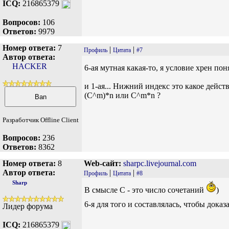
ICQ:
216865379
Вопросов:
106
Ответов:
9979
Номер ответа:
7
|
|
Профиль
Цитата
#7
Автор ответа:
HACKER
6-ая мутная какая-то, я условие хрен по
и 1-ая... Нижний индекс это какое дейст
(C^m)*n или С^m*n ?
Разработчик Offline Client
Вопросов:
236
Ответов:
8362
Номер ответа:
8
Web-сайт:
sharpc.livejournal.com
Автор ответа:
|
|
Профиль
Цитата
#8
Sharp
В смысле C - это число сочетаний
)
6-я для того и составлялась, чтобы дока
Лидер форума
ICQ:
216865379