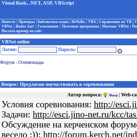
Visual Basic, .NET, ASP, VBScript
Новости
|
Примеры
|
Библиотека кодов
|
НеЧаВо
|
VBA
|
Справочник по VB
|
С
VBNet
|
Яndex bar!
|
Голосование
|
Полезные программы
|
Магазин VBNet
|
Ра
Послать пример на сайт
VBNet online
Логин:
Пароль:
Форум
-
Олимпиады
Вопрос: Предлагаю поучаствовать в соревновании
Автор вопроса:
|
Web-са
Sharp
Условия соревнования:
http://esci.
Задачи:
http://esci.jino-net.ru/kcc/ta
Обсуждение на керченском форуме
весело :)):
http://forum.kerch.net/