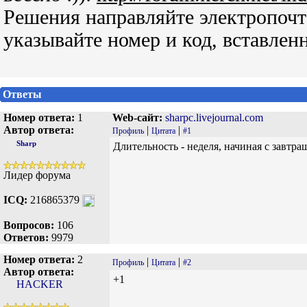
Решения направляйте электропочто
указывайте номер и код, вставле
Ответы
Номер ответа:
1
Web-сайт:
sharpc.livejournal.com
Автор ответа:
|
|
Профиль
Цитата
#1
Sharp
Длительность - неделя, начиная с завтраш
Лидер форума
ICQ:
216865379
Вопросов:
106
Ответов:
9979
Номер ответа:
2
|
|
Профиль
Цитата
#2
Автор ответа:
+1
HACKER