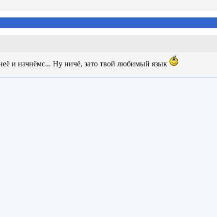
с неё и начнёмс... Ну ничё, зато твой любимый язык