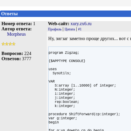
Ответы
Номер ответа:
1
Web-сайт:
xury.zx6.ru
Автор ответа:
|
|
Профиль
Цитата
#1
Morpheus
Ну, зигзаг заметно проще других... вот 
Вопросов:
224
program Zigzag;
Ответов:
3777
{$APPTYPE CONSOLE}
uses
SysUtils;
VAR
S:array [1..10000] of integer;
N:integer;
i:integer;
j:integer;
rep:boolean;
k:integer;
procedure ShiftForward(cp:integer);
var g:integer;
begin
for g:=n downto cp do begin