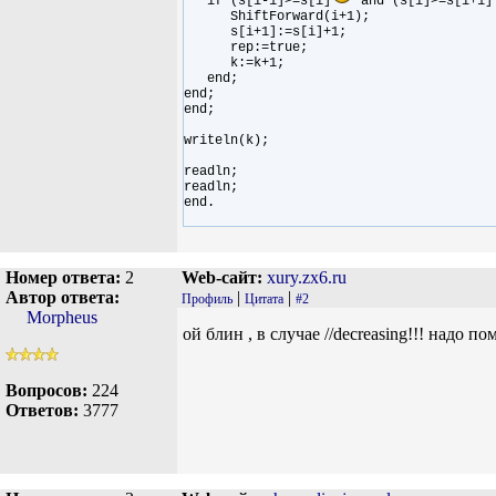
if (s[i-1]>=s[i]
and (s[i]>=s[i+1]
ShiftForward(i+1);
s[i+1]:=s[i]+1;
rep:=true;
k:=k+1;
end;
end;
end;
writeln(k);
readln;
readln;
end.
Номер ответа:
2
Web-сайт:
xury.zx6.ru
Автор ответа:
|
|
Профиль
Цитата
#2
Morpheus
ой блин , в случае //decreasing!!! надо 
Вопросов:
224
Ответов:
3777