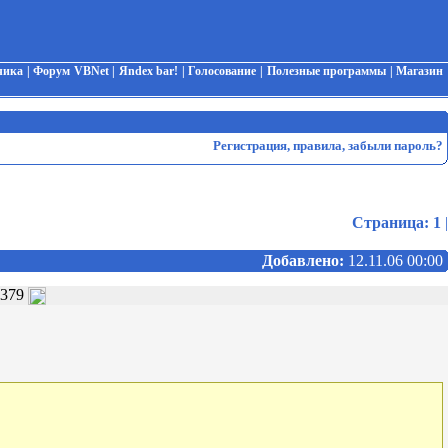
чика
|
Форум VBNet
|
Яndex bar!
|
Голосование
|
Полезные программы
|
Магазин
Регистрация
,
правила
,
забыли пароль?
Страница:
1
|
Добавлено:
12.11.06 00:00
5379