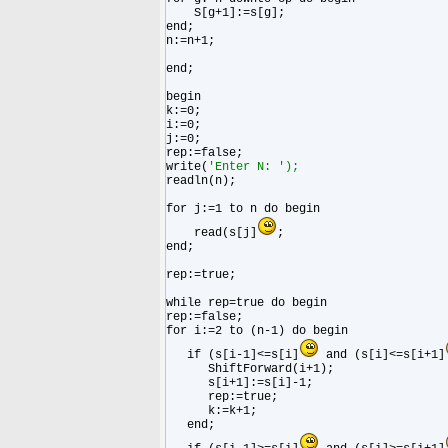
S[g+1]:=s[g];
end;
n:=n+1;
end;
begin
k:=0;
i:=0;
j:=0;
rep:=false;
write(
'Enter N: ');
readln(n);
for j:=1 to n do begin
read(s[j]
;
end;
rep:=true;
while rep=true do begin
rep:=false;
for i:=2 to (n-1) do begin
if (s[i-1]<=s[i]
and (s[i]<=s[i+1]
ShiftForward(i+1);
s[i+1]:=s[i]-1;
rep:=true;
k:=k+1;
end;