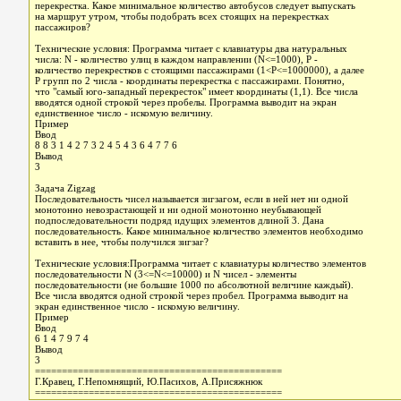
перекрестка. Какое минимальное количество автобусов следует выпускать
на маршрут утром, чтобы подобрать всех стоящих на перекрестках
пассажиров?
Технические условия: Программа читает с клавиатуры два натуральных
числа: N - количество улиц в каждом направлении (N<=1000), P -
количество перекрестков с стоящими пассажирами (1<P<=1000000), а далее
P групп по 2 числа - координаты перекрестка с пассажирами. Понятно,
что "самый юго-западный перекресток" имеет координаты (1,1). Все числа
вводятся одной строкой через пробелы. Прoграмма выводит на экран
единственное число - искомую величину.
Пример
Ввод
8 8 3 1 4 2 7 3 2 4 5 4 3 6 4 7 7 6
Вывод
3
Задача Zigzag
Последовательность чисел называется зигзагом, если в ней нет ни одной
монотонно невозрастающей и ни одной монотонно неубывающей
подпоследовательности подряд идущих элементов длиной 3. Дана
последовательность. Какое минимальное количество элементов необходимо
вставить в нее, чтобы получился зигзаг?
Технические условия:Программа читает с клавиатуры количество элементов
последовательности N (3<=N<=10000) и N чисел - элементы
последовательности (не большие 1000 по абсолютной величине каждый).
Все числа вводятся одной строкой через пробел. Программа выводит на
экран единственное число - искомую величину.
Пример
Ввод
6 1 4 7 9 7 4
Вывод
3
==============================================
Г.Кравец, Г.Непомнящий, Ю.Пасихов, А.Присяжнюк
==============================================