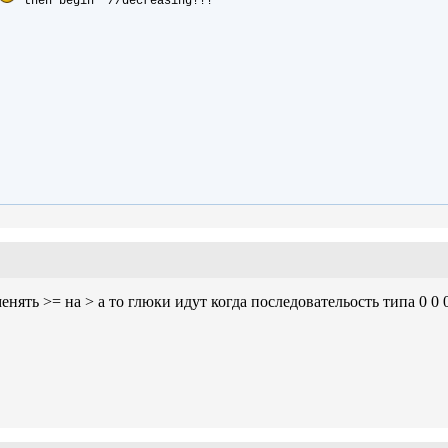
then begin //decreasing!!!
поменять >= на > а то глюки идут когда последовательость типа 0 0