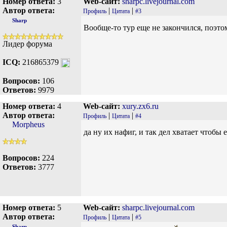
Номер ответа:
3
Web-сайт:
sharpc.livejournal.com
Автор ответа:
|
|
Профиль
Цитата
#3
Sharp
Вообще-то тур еще не закончился, поэто
Лидер форума
ICQ:
216865379
Вопросов:
106
Ответов:
9979
Номер ответа:
4
Web-сайт:
xury.zx6.ru
Автор ответа:
|
|
Профиль
Цитата
#4
Morpheus
да ну их нафиг, и так дел хватает чтобы 
Вопросов:
224
Ответов:
3777
Номер ответа:
5
Web-сайт:
sharpc.livejournal.com
Автор ответа:
|
|
Профиль
Цитата
#5
Sharp