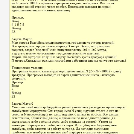
не больших 10000 - времена переправы каждого полярника. Все числа
вводятся одной строкой через пробел. Программа выводит на экран
единственное число - искомую величину.
Пример:
Ввод
4 1 6 7 8
Вывод
23
Задача Mayor
Мэр города Балдуйска решил вымостить городские тротуары плиткой.
Все тротуары в городе имеют ширину 3 метра. Завод, которым, как
водится, владел "мэрский" сын, выпускал плитку 1x1 и 1x2 метра,
а другую плитку, естественно, городские власти не закупали.
Фирма <Балдстрой> получила задачу выстелить кусок тротуара длиной
N метров.Сколькими разными способами работники фирмы могут это сделать?
Технические условия
Программа читает с клавиатуры одно целое число N (2<=N<=1000) - длину
тротуара. Программа выводит на экран единственное число - искомую
величину.
Пример
Ввод
2
Вывод
22
Задача Mayor2
Уже известный нам мэр Балдуйска решил уменьшить расходы на организацию
автобусных маршрутов. Сам город имел N улиц, идущих строго с юга на
север, и N пересекающих их улиц, идущих с запада на восток. Все улицы,
естественно, одинаковой длины, а движение по ним одностороннее (т.е.
ехать можно либо с юга на север, либо с запада на восток). Утром на
некоторых перекрестках собираются люди. Их подбирают безразмерные
автобусы, дабы отвезти на работу за город. Да вот одна маленькая
проблема: все автобусы начинают свой маршрут с самого юго-западного