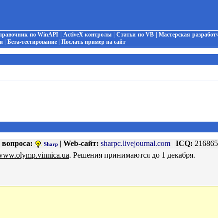
правочник по WinAPI
|
ActiveX контролы
|
Статьи по VB
|
Мастерская разработ
и
|
Бета-тестирование
|
Послать пример на сайт
 вопроса:
|
Web-сайт:
sharpc.livejournal.com
|
ICQ:
21686
Sharp
/www.olymp.vinnica.ua
. Решения принимаются до 1 декабря.