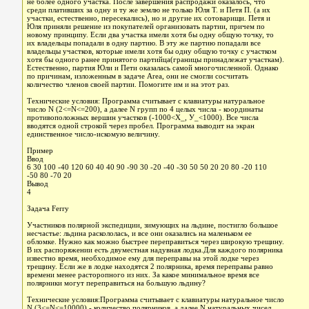
не более одного участка. После завершения распродажи оказалось, что
среди плативших за одну и ту же землю не только Юля Т. и Петя П. (а их
участки, естественно, пересекались), но и другие их сотоварищи. Петя и
Юля приняли решение из покупателей организовать партии, причем по
новому принципу. Если два участка имели хотя бы одну общую точку, то
их владельцы попадали в одну партию. В эту же партию попадали все
владельцы участков, которые имели хотя бы одну общую точку с участком
хотя бы одного ранее принятого партийца(границы принадлежат участкам).
Естественно, партия Юли и Пети оказалась самой многочисленной. Однако
по причинам, изложенным в задаче Area, они не смогли сосчитать
количество членов своей партии. Помогите им и на этот раз.
Технические условия: Программа считывает с клавиатуры натуральное
число N (2<=N<=200), а далее N групп по 4 целых числа - координаты
противоположных вершин участков (-1000<Х_, У_<1000). Все числа
вводятся одной строкой через пробел. Программа выводит на экран
единственное число-искомую величину.
Пример
Ввод
6 30 100 -40 120 60 40 40 90 -90 30 -20 -40 -30 50 50 20 20 80 -20 110
-50 80 -70 20
Вывод
4
Задача Ferry
Участников полярной экспедиции, зимующих на льдине, постигло большое
несчастье: льдина раскололась, и все они оказались на маленьком ее
обломке. Нужно как можно быстрее переправиться через широкую трещину.
В их распоряжении есть двуместная надувная лодка.Для каждого полярника
известно время, необходимое ему для переправы на этой лодке через
трещину. Если же в лодке находятся 2 полярника, время переправы равно
времени менее расторопного из них. За какое минимальное время все
полярники могут переправиться на большую льдину?
Технические условия:Программа считывает с клавиатуры натуральное число
N (3<=N<=10000) - количество полярников, а далее N натуральных чисел