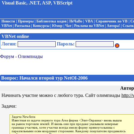
Visual Basic, .NET, ASP, VBScript
Новости
|
Примеры
|
Библиотека кодов
|
НеЧаВо
|
VBA
|
Справочник по VB
|
С
VBNet
|
Рассылка
|
Конкурсы
|
Юмор
|
Чат
|
Реклама на VBNet
|
Автора!
|
Ссылк
VBNet online
Логин:
Пароль:
Форум
-
Олимпиады
Вопрос: Начался второй тур NetOI-2006
Автор
Начинать участие можно с любого тура. Сайт олимпиады
http:/
Задачи:
Задача NewArea
Известная из задачи первого тура Area фирма <Элит-Окраина> вновь вышла
на рынок торговли землей. И вновь они при продаже указывали неверные
границы участков, хотя участки всегда имели форму прямоугольника с
параллельными осям координат сторонами. Каждому покупателю продавалось