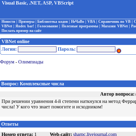
Visual Basic, .NET, ASP, VBScript
Новости
|
Примеры
|
Библиотека кодов
|
НеЧаВо
|
VBA
|
Справочник по VB
|
С
VBNet
|
Яndex bar!
|
Голосование
|
Полезные программы
|
Магазин VBNet
|
Ра
Послать пример на сайт
VBNet online
Логин:
Пароль:
Форум
-
Олимпиады
Вопрос: Комплексные числа
Автор вопроса:
При решении уравнения 4-й степени наткнулся на метод Феррар
числа! У кого что знает помогите и исходником!
Ответы
Номер ответа:
1
Web-сайт:
sharpc.livejournal.com