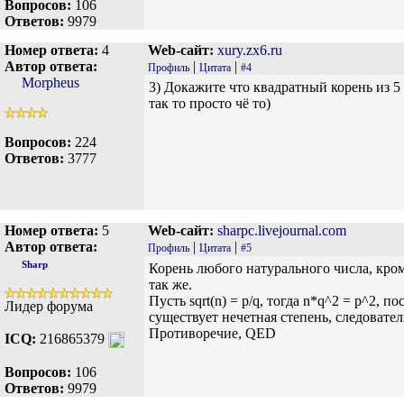
Вопросов:
106
Ответов:
9979
Номер ответа:
4
Web-сайт:
xury.zx6.ru
Автор ответа:
|
|
Профиль
Цитата
#4
Morpheus
3) Докажите что квадратный корень из 5 
так то просто чё то)
Вопросов:
224
Ответов:
3777
Номер ответа:
5
Web-сайт:
sharpc.livejournal.com
Автор ответа:
|
|
Профиль
Цитата
#5
Sharp
Корень любого натурального числа, кро
так же.
Пусть sqrt(n) = p/q, тогда n*q^2 = p^2, 
Лидер форума
существует нечетная степень, следовател
Противоречие, QED
ICQ:
216865379
Вопросов:
106
Ответов:
9979