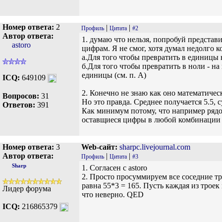
Номер ответа:
2
|
|
Профиль
Цитата
#2
Автор ответа:
1. думаю что нельзя, попробуй представ
astoro
цифрам. Я не смог, хотя думал недолго к
а.Для того чтобы превратить в единицы 
б.Для того чтобы превратить в ноли - н
единицы (см. п. А)
ICQ:
649109
2. Конечно не знаю как оно математичес
Вопросов:
31
Но это правда. Среднее получается 5.5, с
Ответов:
391
Как минимум потому, что например рядом
оставщиеся цифры в любой комбинации 
Номер ответа:
3
Web-сайт:
sharpc.livejournal.com
Автор ответа:
|
|
Профиль
Цитата
#3
Sharp
1. Согласен с astoro
2. Просто просуммируем все соседние тро
равна 55*3 = 165. Пусть каждая из троек
Лидер форума
что неверно. QED
ICQ:
216865379