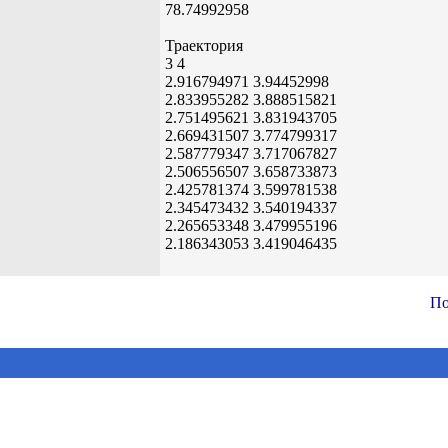
78.74992958
Траектория
3 4
2.916794971 3.94452998
2.833955282 3.888515821
2.751495621 3.831943705
2.669431507 3.774799317
2.587779347 3.717067827
2.506556507 3.658733873
2.425781374 3.599781538
2.345473432 3.540194337
2.265653348 3.479955196
2.186343053 3.419046435
По