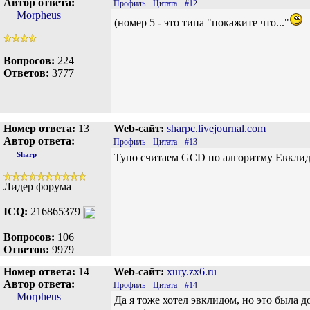
Автор ответа:
|
|
Профиль
Цитата
#12
Morpheus
(номер 5 - это типа "покажите что..."
Вопросов:
224
Ответов:
3777
Номер ответа:
13
Web-сайт:
sharpc.livejournal.com
Автор ответа:
|
|
Профиль
Цитата
#13
Sharp
Тупо считаем GCD по алгоритму Евклида.
Лидер форума
ICQ:
216865379
Вопросов:
106
Ответов:
9979
Номер ответа:
14
Web-сайт:
xury.zx6.ru
Автор ответа:
|
|
Профиль
Цитата
#14
Morpheus
Да я тоже хотел эвклидом, но это была 