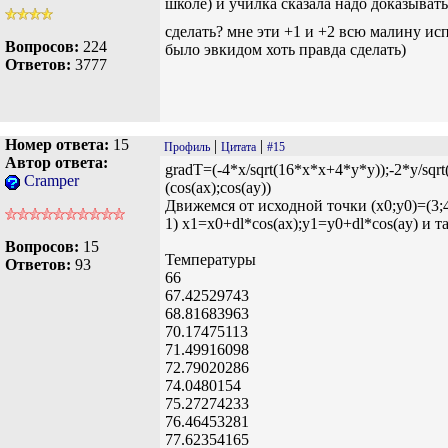
школе) и училка сказала надо доказыват
сделать? мне эти +1 и +2 всю малину и
Вопросов:
224
было эвкидом хоть правда сделать)
Ответов:
3777
Номер ответа:
15
|
|
Профиль
Цитата
#15
Автор ответа:
gradT=(-4*x/sqrt(16*x*x+4*y*y));-2*y/sqr
Cramper
(cos(ax);cos(ay))
Движемся от исходной точки (x0;y0)=(3;
1) x1=x0+dl*cos(ax);y1=y0+dl*cos(ay) и та
Вопросов:
15
Температуры
Ответов:
93
66
67.42529743
68.81683963
70.17475113
71.49916098
72.79020286
74.0480154
75.27274233
76.46453281
77.62354165