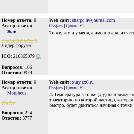
Номер ответа:
8
Web-сайт:
sharpc.livejournal.com
Автор ответа:
|
|
Профиль
Цитата
#8
Sharp
То же, что и у меня, а именно анализ че
Лидер форума
ICQ:
216865379
Вопросов:
106
Ответов:
9979
Номер ответа:
9
Web-сайт:
xury.zx6.ru
Автор ответа:
|
|
Профиль
Цитата
#9
Morpheus
4. Температура в точке (x,y) на прямоуг
траекторию по которой частица, которая
быстро, будет двигаться начиная с точки (
Вопросов:
224
Ответов:
3777