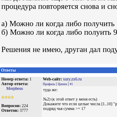
процедура повторяется снова и сн
а) Можно ли когда либо получить
б) Можно ли когда либо полуить 
Решения не имею, друган дал поду
Ответы
Номер ответа:
1
Web-сайт:
xury.zx6.ru
Автор ответа:
|
|
Профиль
Цитата
#1
Morpheus
туда же:
№2) (к этой ответ у меня есть)
Докажите что если целые числа [1..10] 
Вопросов:
224
подряд чья сумма >= 17
Ответов:
3777