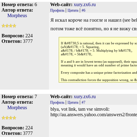
Номер ответа:
6
Web-сайт:
xury.zx6.ru
Автор ответа:
|
|
Профиль
Цитата
#6
Morpheus
Я искал короче на гоогле и нашел (see be
потом тоже всё понятно, но я не вижу св
Вопросов:
224
Ответов:
3777
If &#8730;5 is rational, then it can be expressed by
(a/b)&#178; = 5. Squaring,
a&#178; / b&#178; = 5. Multiplying by b&#178;,
a&#178; = 5b&#178;.
If a and b are in lowest terms (as supposed), their 
meaning it would have an odd number of prime facto
Every composite has a unique prime factorization an
This contradiction forces the supposition wrong, so &#8
Номер ответа:
7
Web-сайт:
xury.zx6.ru
Автор ответа:
|
|
Профиль
Цитата
#7
Morpheus
blya, vot link, tam vse simvoli:
http://au.answers.yahoo.com/answers2/fr
Вопросов:
224
Ответов:
3777