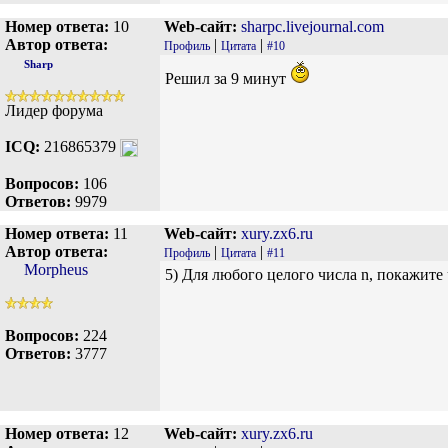
Номер ответа:
10
Web-сайт:
sharpc.livejournal.com
Автор ответа:
|
|
Профиль
Цитата
#10
Sharp
Решил за 9 минут
Лидер форума
ICQ:
216865379
Вопросов:
106
Ответов:
9979
Номер ответа:
11
Web-сайт:
xury.zx6.ru
Автор ответа:
|
|
Профиль
Цитата
#11
Morpheus
5) Для любого целого числа n, покажите
Вопросов:
224
Ответов:
3777
Номер ответа:
12
Web-сайт:
xury.zx6.ru