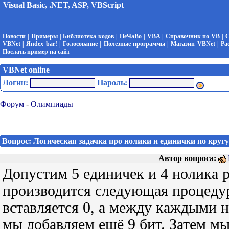
Visual Basic, .NET, ASP, VBScript
Новости
|
Примеры
|
Библиотека кодов
|
НеЧаВо
|
VBA
|
Справочник по VB
|
С
VBNet
|
Яndex bar!
|
Голосование
|
Полезные программы
|
Магазин VBNet
|
Ра
Послать пример на сайт
VBNet online
Логин:
Пароль:
Форум
-
Олимпиады
Вопрос: Логическая задачка про нолики и единички по кругу
Автор вопроса:
Допустим 5 единичек и 4 нолика 
производится следующая процед
вставляется 0, а между каждыми н
мы добавляем ещё 9 бит. Затем мы