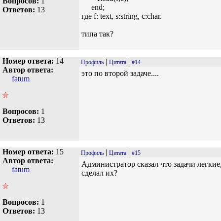
Вопросов:
1
end;
Ответов:
13
где f: text, s:string, c:char.
типа так?
Номер ответа:
14
|
|
Профиль
Цитата
#14
Автор ответа:
это по второй задаче....
fatum
Вопросов:
1
Ответов:
13
Номер ответа:
15
|
|
Профиль
Цитата
#15
Автор ответа:
Администратор сказал что задачи легкие
fatum
сделал их?
Вопросов:
1
Ответов:
13