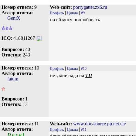
Номер ответа:
9
Web-сайт:
porrygatter.zx6.ru
Автор ответа:
|
|
Профиль
Цитата
#9
GeniX
на вб могу попробовать
ICQ:
418811267
Вопросов:
40
Ответов:
243
Номер ответа:
10
|
|
Профиль
Цитата
#10
Автор ответа:
нет, мне надо на
ТП
fatum
Вопросов:
1
Ответов:
13
Номер ответа:
11
Web-сайт:
www.doc-source.pp.net.ua/
Автор ответа:
|
|
Профиль
Цитата
#11
D
o
c
a
l