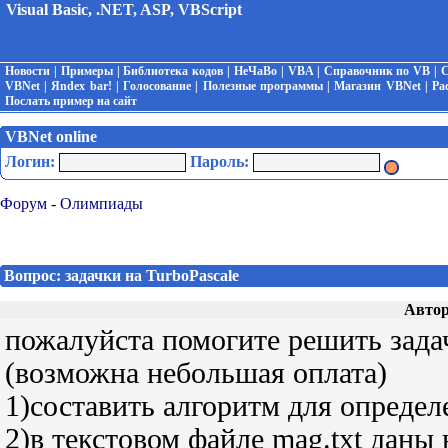
Visual Basic, .NET, ASP, VBScript
Новости
|
Примеры
|
Библиотека кодов
|
НеЧаВо
|
VBA
|
Справочник по VB
|
С
VBNet
|
Яndex bar!
|
Голосование
|
Полезные программы
|
Магазин VBNet
|
Ра
Послать пример на сайт
VBNet online
Логин:
Пароль:
Форум
-
Олимпиады
Вопрос: задачки на TurboPascale
Автор
пожалуйста помогите решить задачи
(возможна небольшая оплата)
1)составить алгоритм для определ
2)в текстовом файле mag.txt даны