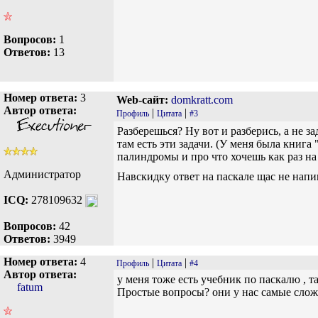
Вопросов:
1
Ответов:
13
Номер ответа:
3
Web-сайт:
domkratt.com
Автор ответа:
|
|
Профиль
Цитата
#3
Разберешься? Ну вот и разберись, а не 
там есть эти задачи. (У меня была книг
палиндромы и про что хочешь как раз на 
Администратор
Навскидку ответ на паскале щас не напи
ICQ:
278109632
Вопросов:
42
Ответов:
3949
Номер ответа:
4
|
|
Профиль
Цитата
#4
Автор ответа:
у меня тоже есть учебник по паскалю , 
fatum
Простые вопросы? они у нас самые слож