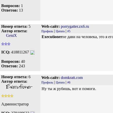
Вопросов:
1
Ответов:
13
Номер ответа:
5
Web-сайт:
porrygatter.zx6.ru
Автор ответа:
|
|
Профиль
Цитата
#5
GeniX
Executioner
не дави на человека, это я е
ICQ:
418811267
Вопросов:
40
Ответов:
243
Номер ответа:
6
Web-сайт:
domkratt.com
Автор ответа:
|
|
Профиль
Цитата
#6
Ну ты ж рубишь, вот и помоги.
Администратор