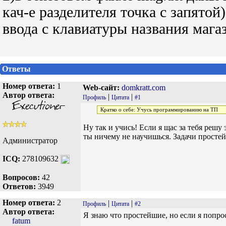
кач-е разделителя точка с запятой
ввода с клавиатуры названия магаз
Ответы
Номер ответа:
1
Web-сайт:
domkratt.com
Автор ответа:
|
|
Профиль
Цитата
#1
Кратко о себе: Учусь программированию на ТП
Ну так и учись! Если я щас за тебя решу 
ты ничему не научишься. Задачи простей
Администратор
ICQ:
278109632
Вопросов:
42
Ответов:
3949
Номер ответа:
2
|
|
Профиль
Цитата
#2
Автор ответа:
Я знаю что простейшие, но если я попрос
fatum