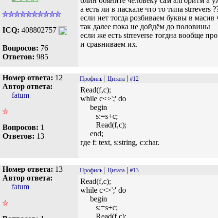
блин обяните человеку сам алгоритм а у
а есть ли в паскале что то типа strrevers ?
если нет тогда розбиваем буквы в масив 
так далее пока не дойдём до половины
ICQ:
408802757
если же есть strreverse тогдна вообще 
и сравниваем их.
Вопросов:
76
Ответов:
985
Номер ответа:
12
|
|
Профиль
Цитата
#12
Автор ответа:
Read(f,c);
fatum
while c<>';' do
begin
s:=s+c;
Read(f,c);
Вопросов:
1
end;
Ответов:
13
где f: text, s:string, c:char.
Номер ответа:
13
|
|
Профиль
Цитата
#13
Автор ответа:
Read(f,c);
fatum
while c<>';' do
begin
s:=s+c;
Read(f,c);