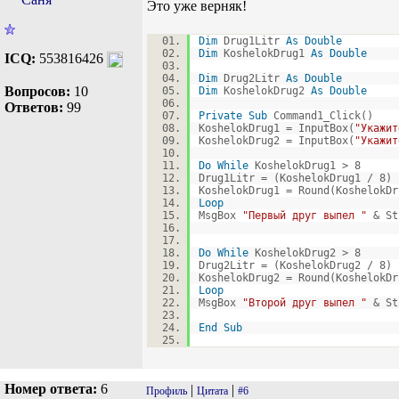
Это уже верняк!
Dim
Drug1Litr
As
Double
Dim
KoshelokDrug1
As
Double
ICQ:
553816426
Dim
Drug2Litr
As
Double
Вопросов:
10
Dim
KoshelokDrug2
As
Double
Ответов:
99
Private
Sub
Command1_Click()
KoshelokDrug1 = InputBox(
"Укажит
KoshelokDrug2 = InputBox(
"Укажит
Do
While
KoshelokDrug1 > 8
Drug1Litr = (KoshelokDrug1 / 8) 
KoshelokDrug1 = Round(KoshelokD
Loop
MsgBox
"Первый друг выпел "
& St
Do
While
KoshelokDrug2 > 8
Drug2Litr = (KoshelokDrug2 / 8) 
KoshelokDrug2 = Round(KoshelokD
Loop
MsgBox
"Второй друг выпел "
& St
End
Sub
Номер ответа:
6
|
|
Профиль
Цитата
#6