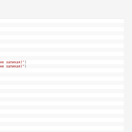
не запикая)"
)
не запикая)"
)