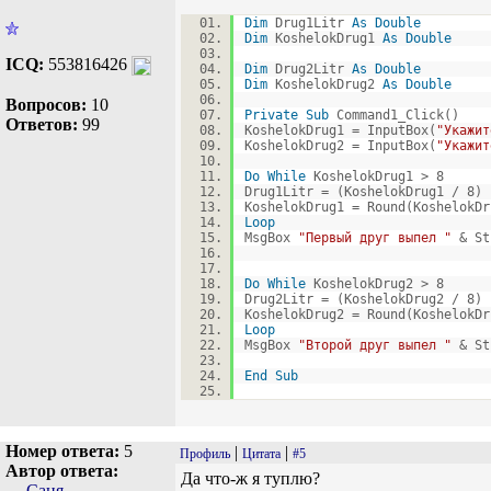
Dim
Drug1Litr
As
Double
Dim
KoshelokDrug1
As
Double
ICQ:
553816426
Dim
Drug2Litr
As
Double
Dim
KoshelokDrug2
As
Double
Вопросов:
10
Private
Sub
Command1_Click()
Ответов:
99
KoshelokDrug1 = InputBox(
"Укажит
KoshelokDrug2 = InputBox(
"Укажит
Do
While
KoshelokDrug1 > 8
Drug1Litr = (KoshelokDrug1 / 8) 
KoshelokDrug1 = Round(KoshelokD
Loop
MsgBox
"Первый друг выпел "
& St
Do
While
KoshelokDrug2 > 8
Drug2Litr = (KoshelokDrug2 / 8) 
KoshelokDrug2 = Round(KoshelokD
Loop
MsgBox
"Второй друг выпел "
& St
End
Sub
Номер ответа:
5
|
|
Профиль
Цитата
#5
Автор ответа:
Да что-ж я туплю?
Саня