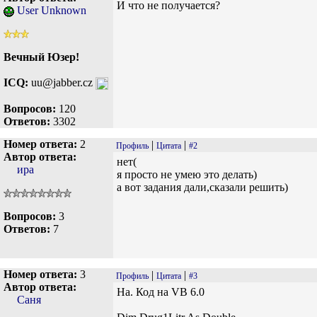
И что не получается?
User Unknown
Вечный Юзер!
ICQ:
uu@jabber.cz
Вопросов:
120
Ответов:
3302
Номер ответа:
2
|
|
Профиль
Цитата
#2
Автор ответа:
нет(
ира
я просто не умею это делать)
а вот задания дали,сказали решить)
Вопросов:
3
Ответов:
7
Номер ответа:
3
|
|
Профиль
Цитата
#3
Автор ответа:
На. Код на VB 6.0
Саня