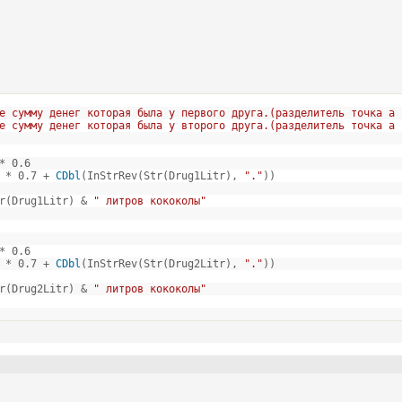
е сумму денег которая была у первого друга.(разделитель точка а 
е сумму денег которая была у второго друга.(разделитель точка а 
* 0.6
) * 0.7 +
CDbl
(InStrRev(Str(Drug1Litr),
"."
))
r(Drug1Litr) &
" литров кококолы"
* 0.6
) * 0.7 +
CDbl
(InStrRev(Str(Drug2Litr),
"."
))
r(Drug2Litr) &
" литров кококолы"