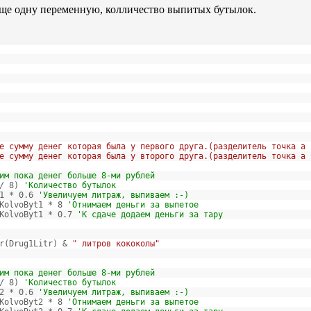
еще одну переменную, колличество выпитых бутылок.
е сумму денег которая была у первого друга.(разделитель точка а 
е сумму денег которая была у второго друга.(разделитель точка а 
им пока денег больше 8-ми рублей
 / 8)
'Количество бутылок
t1 * 0.6
'Увеличуем литраж, выпиваем :-)
 KolvoByt1 * 8
'Отнимаем деньги за выпетое
 KolvoByt1 * 0.7
'К сдаче додаем деньги за тару
r(Drug1Litr) &
" литров кококолы"
им пока денег больше 8-ми рублей
 / 8)
'Количество бутылок
t2 * 0.6
'Увеличуем литраж, выпиваем :-)
 KolvoByt2 * 8
'Отнимаем деньги за выпетое