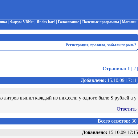
чика
|
Форум VBNet
|
Яndex bar!
|
Голосование
|
Полезные программы
|
Магазин
Регистрация
,
правила
,
забыли пароль?
Страница:
1
|
2
|
Добавлено:
15.10.09 17:11
ко литров выпил каждый из них,если у одного было S рублей,а у
Ответить
Всего ответов:
30
Добавлено:
15.10.09 17:15