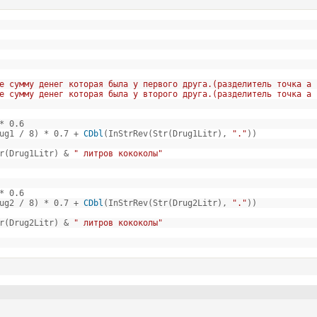
е сумму денег которая была у первого друга.(разделитель точка а 
е сумму денег которая была у второго друга.(разделитель точка а 
* 0.6
rug1 / 8) * 0.7 +
CDbl
(InStrRev(Str(Drug1Litr),
"."
))
r(Drug1Litr) &
" литров кококолы"
* 0.6
rug2 / 8) * 0.7 +
CDbl
(InStrRev(Str(Drug2Litr),
"."
))
r(Drug2Litr) &
" литров кококолы"