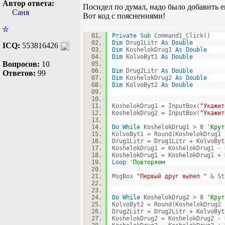
Автор ответа:
Посидел по думал, надо было добавить 
Саня
Вот код с пояснениями!
Private
Sub
Command1_Click()
Dim
Drug1Litr
As
Double
ICQ:
553816426
Dim
KoshelokDrug1
As
Double
Dim
KolvoByt1
As
Double
Вопросов:
10
Dim
Drug2Litr
As
Double
Ответов:
99
Dim
KoshelokDrug2
As
Double
Dim
KolvoByt2
As
Double
KoshelokDrug1 = InputBox(
"Укажит
KoshelokDrug2 = InputBox(
"Укажит
Do
While
KoshelokDrug1 > 8
'Крут
KolvoByt1 = Round(KoshelokDrug1
Drug1Litr = Drug1Litr + KolvoBy
KoshelokDrug1 = KoshelokDrug1 -
KoshelokDrug1 = KoshelokDrug1 +
Loop
'Повторяем
MsgBox
"Первый друг выпел "
& St
Do
While
KoshelokDrug2 > 8
'Крут
KolvoByt2 = Round(KoshelokDrug2
Drug2Litr = Drug2Litr + KolvoBy
KoshelokDrug2 = KoshelokDrug2 -