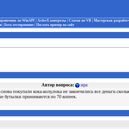
правочник по WinAPI
|
ActiveX контролы
|
Статьи по VB
|
Мастерская разработ
и
|
Бета-тестирование
|
Послать пример на сайт
Автор вопроса:
ира
 снова покупали кока-колу,пока не закончились все деньги.сколь
тые бутылки принимаются по 70 копеек.