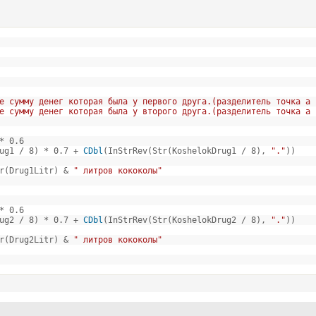
е сумму денег которая была у первого друга.(разделитель точка а 
е сумму денег которая была у второго друга.(разделитель точка а 
* 0.6
rug1 / 8) * 0.7 +
CDbl
(InStrRev(Str(KoshelokDrug1 / 8),
"."
))
r(Drug1Litr) &
" литров кококолы"
* 0.6
rug2 / 8) * 0.7 +
CDbl
(InStrRev(Str(KoshelokDrug2 / 8),
"."
))
r(Drug2Litr) &
" литров кококолы"