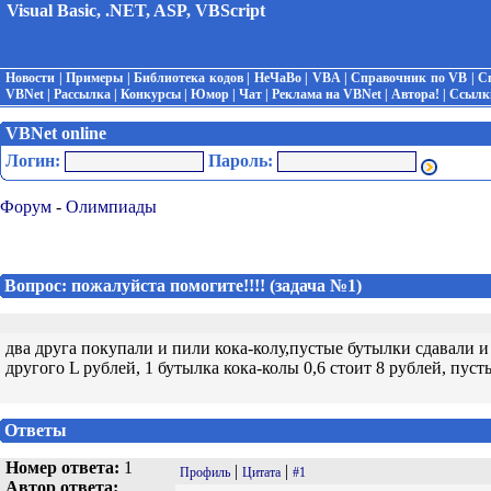
Visual Basic, .NET, ASP, VBScript
Новости
|
Примеры
|
Библиотека кодов
|
НеЧаВо
|
VBA
|
Справочник по VB
|
С
VBNet
|
Рассылка
|
Конкурсы
|
Юмор
|
Чат
|
Реклама на VBNet
|
Автора!
|
Ссылк
VBNet online
Логин:
Пароль:
Форум
-
Олимпиады
Вопрос: пожалуйста помогите!!!! (задача №1)
два друга покупали и пили кока-колу,пустые бутылки сдавали и
другого L рублей, 1 бутылка кока-колы 0,6 стоит 8 рублей, пус
Ответы
Номер ответа:
1
|
|
Профиль
Цитата
#1
Автор ответа: