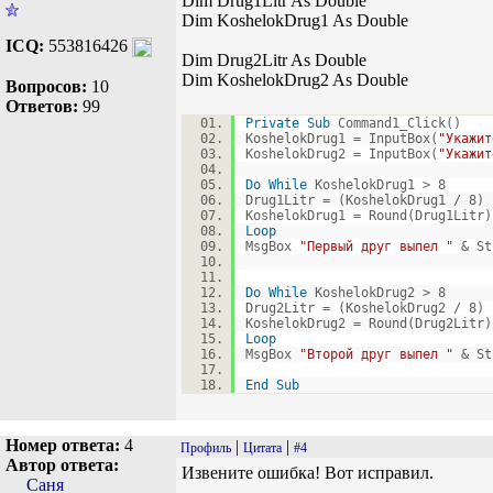
Dim Drug1Litr As Double
Dim KoshelokDrug1 As Double
ICQ:
553816426
Dim Drug2Litr As Double
Dim KoshelokDrug2 As Double
Вопросов:
10
Ответов:
99
Private
Sub
Command1_Click()
KoshelokDrug1 = InputBox(
"Укажит
KoshelokDrug2 = InputBox(
"Укажит
Do
While
KoshelokDrug1 > 8
Drug1Litr = (KoshelokDrug1 / 8) 
KoshelokDrug1 = Round(Drug1Litr
Loop
MsgBox
"Первый друг выпел "
& St
Do
While
KoshelokDrug2 > 8
Drug2Litr = (KoshelokDrug2 / 8) 
KoshelokDrug2 = Round(Drug2Litr
Loop
MsgBox
"Второй друг выпел "
& St
End
Sub
Номер ответа:
4
|
|
Профиль
Цитата
#4
Автор ответа:
Извените ошибка! Вот исправил.
Саня