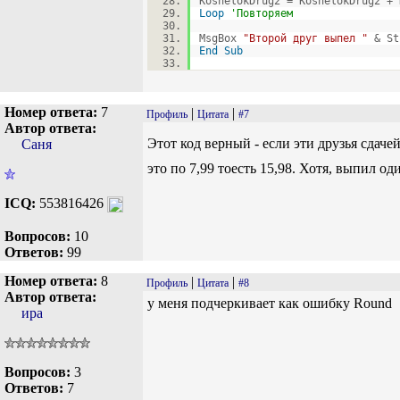
KoshelokDrug2 = KoshelokDrug2 +
Loop
'Повторяем
MsgBox
"Второй друг выпел "
& St
End
Sub
Номер ответа:
7
|
|
Профиль
Цитата
#7
Автор ответа:
Этот код верный - если эти друзья сдач
Саня
это по 7,99 тоесть 15,98. Хотя, выпил од
ICQ:
553816426
Вопросов:
10
Ответов:
99
Номер ответа:
8
|
|
Профиль
Цитата
#8
Автор ответа:
у меня подчеркивает как ошибку Round
ира
Вопросов:
3
Ответов:
7