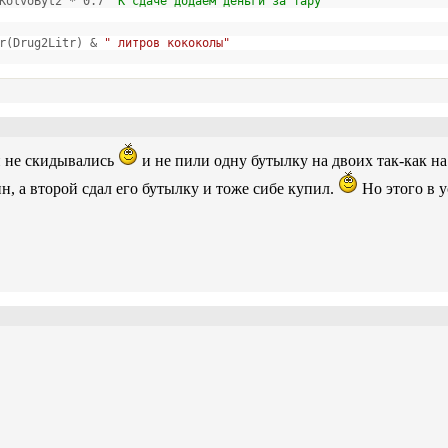
 KolvoByt2 * 0.7
'К сдаче додаем деньги за тару
r(Drug2Litr) &
" литров кококолы"
ей не скидывались
и не пили одну бутылку на двоих так-как на
ин, а второй сдал его бутылку и тоже сибе купил.
Но этого в 