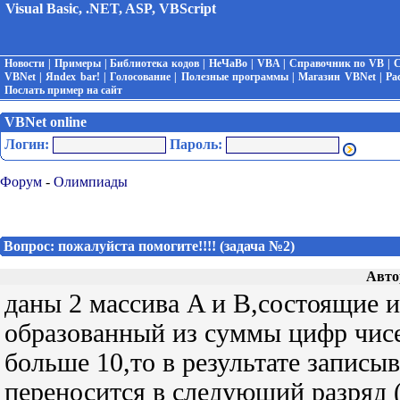
Visual Basic, .NET, ASP, VBScript
Новости
|
Примеры
|
Библиотека кодов
|
НеЧаВо
|
VBA
|
Справочник по VB
|
С
VBNet
|
Яndex bar!
|
Голосование
|
Полезные программы
|
Магазин VBNet
|
Ра
Послать пример на сайт
VBNet online
Логин:
Пароль:
Форум
-
Олимпиады
Вопрос: пожалуйста помогите!!!! (задача №2)
Авто
даны 2 массива A и B,состоящие 
образованный из суммы цифр чисе
больше 10,то в результате записы
переносится в следующий разряд (