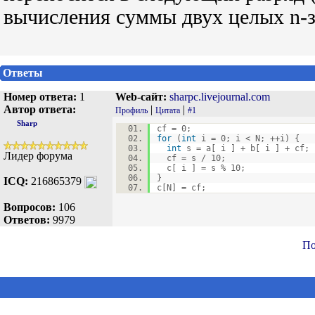
вычисления суммы двух целых n-з
Ответы
Номер ответа:
1
Web-сайт:
sharpc.livejournal.com
Автор ответа:
|
|
Профиль
Цитата
#1
Sharp
cf = 0;
for
(
int
i = 0; i < N; ++i) {
int
s = a[ i ] + b[ i ] + cf;
Лидер форума
cf = s / 10;
c[ i ] = s % 10;
}
ICQ:
216865379
c[N] = cf;
Вопросов:
106
Ответов:
9979
По