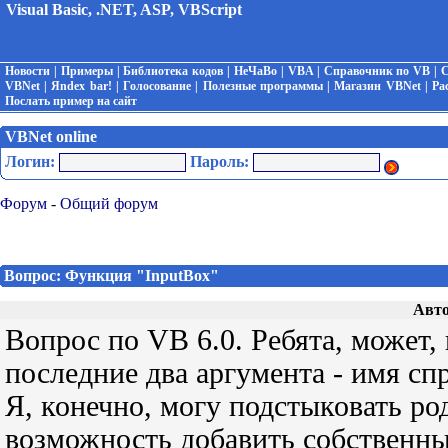
Visual Basic, .NET, ASP, VBScript
Новости
|
Примеры
|
Библиотека кодов
|
НеЧаВо
|
VBA
|
Справочник по VB
|
С
VBNet
|
Яndex bar!
|
Голосование
|
Полезные программы
|
Магазин VBNet
|
Ра
Послать пример на сайт
VBNet online
Логин:
Пароль:
Форум
-
Общий форум
Вопрос: Функция "ІnputBox"
Авто
Вопрос по VB 6.0. Ребята, может,
последние два аргумента - имя сп
Я, конечно, могу подстыковать ро
возможность добавить собственный