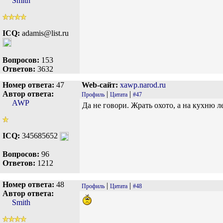
Smith
ICQ:
adamis@list.ru
Вопросов:
153
Ответов:
3632
Номер ответа:
47
Web-сайт:
xawp.narod.ru
Автор ответа:
|
|
Профиль
Цитата
#47
AWP
Да не говори. Жрать охото, а на кухню л
ICQ:
345685652
Вопросов:
96
Ответов:
1212
Номер ответа:
48
|
|
Профиль
Цитата
#48
Автор ответа:
Smith