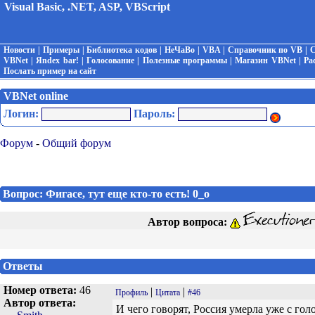
Visual Basic, .NET, ASP, VBScript
Новости
|
Примеры
|
Библиотека кодов
|
НеЧаВо
|
VBA
|
Справочник по VB
|
С
VBNet
|
Яndex bar!
|
Голосование
|
Полезные программы
|
Магазин VBNet
|
Ра
Послать пример на сайт
VBNet online
Логин:
Пароль:
Форум
-
Общий форум
Вопрос: Фигасе, тут еще кто-то есть! 0_о
Автор вопроса:
Ответы
Номер ответа:
46
|
|
Профиль
Цитата
#46
Автор ответа:
И чего говорят, Россия умерла уже с голо