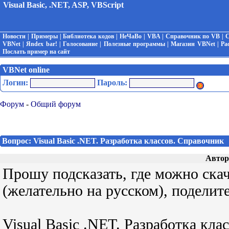
Visual Basic, .NET, ASP, VBScript
Новости
|
Примеры
|
Библиотека кодов
|
НеЧаВо
|
VBA
|
Справочник по VB
|
С
VBNet
|
Яndex bar!
|
Голосование
|
Полезные программы
|
Магазин VBNet
|
Ра
Послать пример на сайт
VBNet online
Логин:
Пароль:
Форум
-
Общий форум
Вопрос: Visual Basic .NET. Разработка классов. Справочник
Автор
Прошу подсказать, где можно скач
(желательно на русском), поделит
Visual Basic .NET. Разработка кла