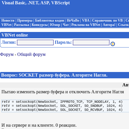
Visual Basic, .NET, ASP, VBScript
Новости
|
Примеры
|
Библиотека кодов
|
НеЧаВо
|
VBA
|
Справочник по VB
|
С
VBNet
|
Рассылка
|
Конкурсы
|
Юмор
|
Чат
|
Реклама на VBNet
|
Автора!
|
Ссылк
VBNet online
Логин:
Пароль:
Форум
-
Общий форум
Вопрос: SOCKET размер буфера. Алгоритм Нагля.
Ав
Пытаю изменить размер буфера и отключить Алгоритм Нагля
retV = setsockopt(NewSocket, IPPROTO_TCP, TCP_NODELAY, 1, 4)
retV = setsockopt(NewSocket, SOL_SOCKET, SO_SNDBUF, 1024, 4)
retV = setsockopt(NewSocket, SOL_SOCKET, SO_RCVBUF, 1024, 4)
И на сервере и на клиенте. 0 реакции.