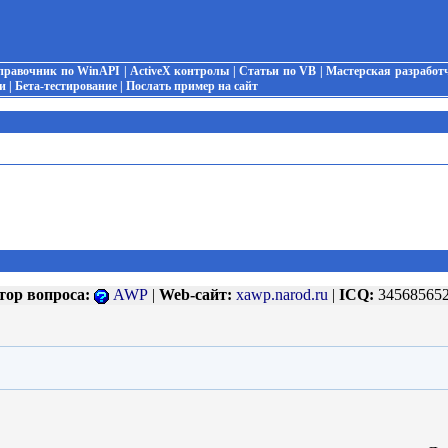
правочник по WinAPI
|
ActiveX контролы
|
Статьи по VB
|
Мастерская разработ
и
|
Бета-тестирование
|
Послать пример на сайт
тор вопроса:
AWP
|
Web-сайт:
xawp.narod.ru
|
ICQ:
34568565