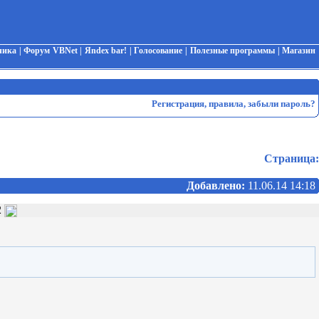
чика
|
Форум VBNet
|
Яndex bar!
|
Голосование
|
Полезные программы
|
Магазин
Регистрация
,
правила
,
забыли пароль?
Страница:
Добавлено:
11.06.14 14:18
2