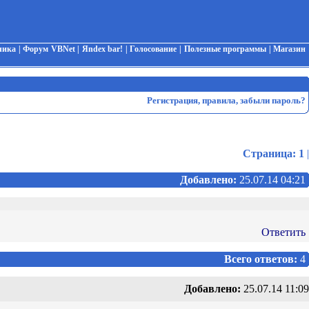
чика
|
Форум VBNet
|
Яndex bar!
|
Голосование
|
Полезные программы
|
Магазин
Регистрация
,
правила
,
забыли пароль?
Страница:
1
|
Добавлено:
25.07.14 04:21
Ответить
Всего ответов:
4
Добавлено:
25.07.14 11:09