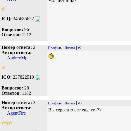
Уже пятница?...
ICQ:
345685652
Вопросов:
96
Ответов:
1212
Номер ответа:
2
|
|
Профиль
Цитата
#2
Автор ответа:
AndreyMp
ICQ:
237822510
Вопросов:
28
Ответов:
1182
Номер ответа:
3
|
|
Профиль
Цитата
#3
Автор ответа:
Вы серьезно все еще тут?)
AgentFire