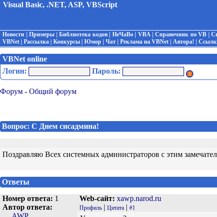
Visual Basic, .NET, ASP, VBScript
Новости
|
Примеры
|
Библиотека кодов
|
НеЧаВо
|
VBA
|
Справочник по VB
|
С
VBNet
|
Рассылка
|
Конкурсы
|
Юмор
|
Чат
|
Реклама на VBNet
|
Автора!
|
Ссылк
VBNet online
Логин:
Пароль:
Форум
-
Общий форум
Вопрос: С Днем сисадмина!
Поздравляю Всех системных администраторов с этим замечател
Ответы
Номер ответа:
1
Web-сайт:
xawp.narod.ru
Автор ответа:
|
|
Профиль
Цитата
#1
AWP