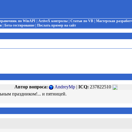
правочник по WinAPI
|
ActiveX контролы
|
Статьи по VB
|
Мастерская разработ
и
|
Бета-тестирование
|
Послать пример на сайт
Автор вопроса:
AndreyMp
|
ICQ:
237822510
ьным праздником!... и пятницей.