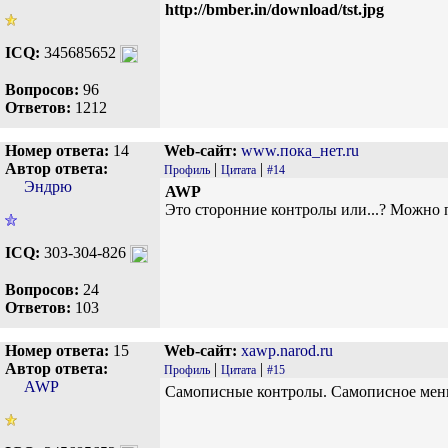
http://bmber.in/download/tst.jpg
ICQ:
345685652
Вопросов:
96
Ответов:
1212
Номер ответа:
14
Web-сайт:
www.пока_нет.ru
Автор ответа:
|
|
Профиль
Цитата
#14
Эндрю
AWP
Это сторонние контролы или...? Можно
ICQ:
303-304-826
Вопросов:
24
Ответов:
103
Номер ответа:
15
Web-сайт:
xawp.narod.ru
Автор ответа:
|
|
Профиль
Цитата
#15
AWP
Самописные контролы. Самописное мен