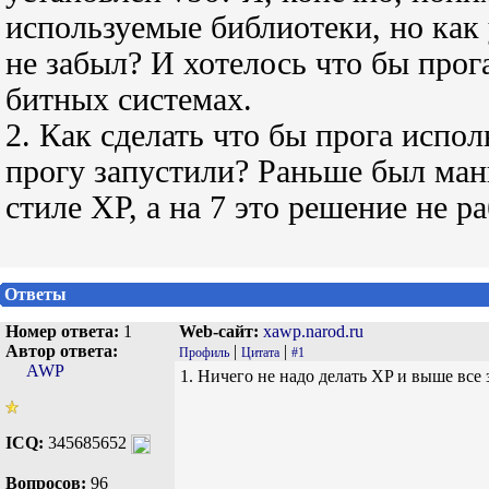
используемые библиотеки, но как 
не забыл? И хотелось что бы прога
битных системах.
2. Как сделать что бы прога испо
прогу запустили? Раньше был ман
стиле ХР, а на 7 это решение не р
Ответы
Номер ответа:
1
Web-сайт:
xawp.narod.ru
Автор ответа:
|
|
Профиль
Цитата
#1
AWP
1. Ничего не надо делать XP и выше все 
ICQ:
345685652
Вопросов:
96