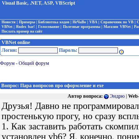
Visual Basic, .NET, ASP, VBScript
Новости
|
Примеры
|
Библиотека кодов
|
НеЧаВо
|
VBA
|
Справочник по VB
|
С
VBNet
|
Яndex bar!
|
Голосование
|
Полезные программы
|
Магазин VBNet
|
Ра
Послать пример на сайт
VBNet online
Логин:
Пароль:
Форум
-
Общий форум
Вопрос: Пара вопросов про оформление и ехе
Автор вопроса:
Эндрю
|
Web-
Друзья! Давно не программировал 
простенькую прогу, но сразу вспл
1. Как заставить работать скомпи
установлен vb6? Я, конечно, пон