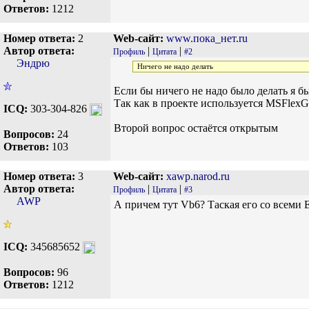
Ответов:
1212
Номер ответа:
2
Web-сайт:
www.пока_нет.ru
Автор ответа:
|
|
Профиль
Цитата
#2
Эндрю
Ничего не надо делать
Если бы ничего не надо было делать я б
Так как в проекте используется MSFlexGri
ICQ:
303-304-826
Второй вопрос остаётся открытым
Вопросов:
24
Ответов:
103
Номер ответа:
3
Web-сайт:
xawp.narod.ru
Автор ответа:
|
|
Профиль
Цитата
#3
AWP
А причем тут Vb6? Таская его со всеми
ICQ:
345685652
Вопросов:
96
Ответов:
1212