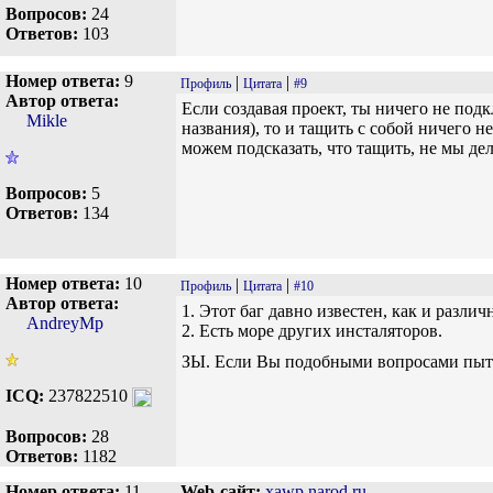
Вопросов:
24
Ответов:
103
Номер ответа:
9
|
|
Профиль
Цитата
#9
Автор ответа:
Если создавая проект, ты ничего не под
Mikle
названия), то и тащить с собой ничего 
можем подсказать, что тащить, не мы дел
Вопросов:
5
Ответов:
134
Номер ответа:
10
|
|
Профиль
Цитата
#10
Автор ответа:
1. Этот баг давно известен, как и разли
AndreyMp
2. Есть море других инсталяторов.
ЗЫ. Если Вы подобными вопросами пыта
ICQ:
237822510
Вопросов:
28
Ответов:
1182
Номер ответа:
11
Web-сайт:
xawp.narod.ru