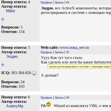
Номер ответа:
4
|
|
Профиль
Цитата
#4
Автор ответа:
Эндрю
, все ActiveX компоненты, которые
Mikle
регистрировать в системе с помощью reg
Вопросов:
5
Ответов:
134
Номер ответа:
5
Web-сайт:
www.пока_нет.ru
Автор ответа:
|
|
Профиль
Цитата
#5
Эндрю
Уууу Как тут туго стало.
Как сделать или хотя бы какие библиоте
нужно регистрировать в системе с помощью regsv
ICQ:
303-304-826
А дальше?
Вопросов:
24
Ответов:
103
Номер ответа:
6
|
|
Профиль
Цитата
#6
Автор ответа:
P&
Wizard из комплекта VB6, о чем 
AndreyMp