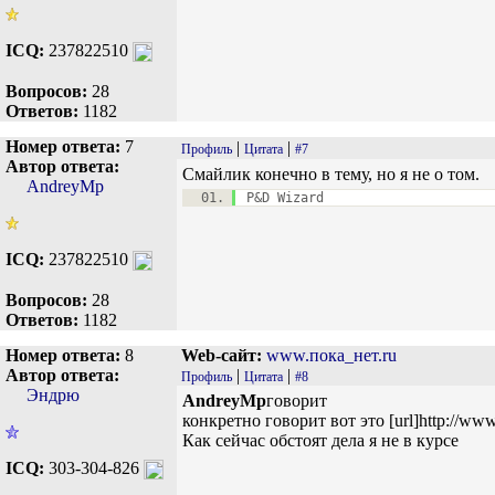
ICQ:
237822510
Вопросов:
28
Ответов:
1182
Номер ответа:
7
|
|
Профиль
Цитата
#7
Автор ответа:
Смайлик конечно в тему, но я не о том.
AndreyMp
P&D Wizard
ICQ:
237822510
Вопросов:
28
Ответов:
1182
Номер ответа:
8
Web-сайт:
www.пока_нет.ru
Автор ответа:
|
|
Профиль
Цитата
#8
Эндрю
AndreyMp
говорит
конкретно говорит вот это [url]http://www.
Как сейчас обстоят дела я не в курсе
ICQ:
303-304-826