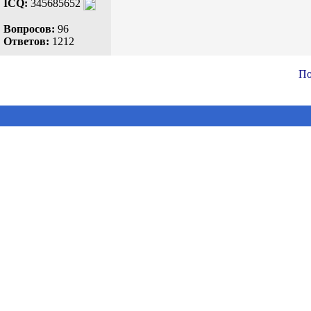
ICQ:
345685652
Вопросов:
96
Ответов:
1212
По