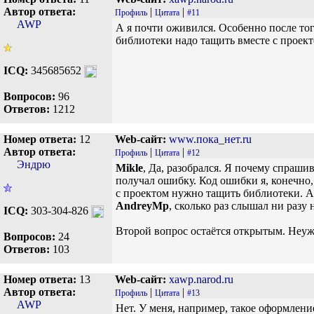
Автор ответа:
|
|
Профиль
Цитата
#11
AWP
А я почти оживился. Особенно после тог
библиотеки надо тащить вместе с проект
ICQ:
345685652
Вопросов:
96
Ответов:
1212
Номер ответа:
12
Web-сайт:
www.пока_нет.ru
Автор ответа:
|
|
Профиль
Цитата
#12
Эндрю
Mikle
, Да, разобрался. Я почему спраши
получал ошибку. Код ошибки я, конечно,
с проектом нужно тащить библиотеки. А 
AndreyMp
, сколько раз слышал ни разу н
ICQ:
303-304-826
Второй вопрос остаётся открытым. Неуже
Вопросов:
24
Ответов:
103
Номер ответа:
13
Web-сайт:
xawp.narod.ru
Автор ответа:
|
|
Профиль
Цитата
#13
AWP
Нет. У меня, например, такое оформлени