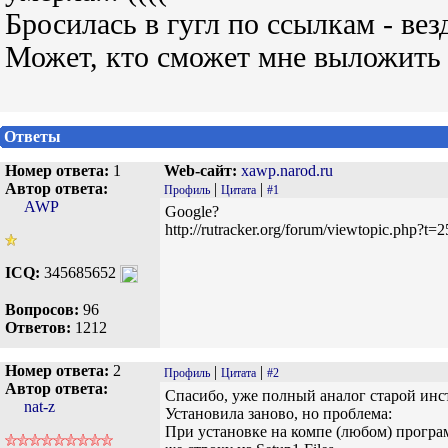
Бросилась в гугл по ссылкам - везд
Может, кто сможет мне выложить 
Ответы
Номер ответа:
1
Web-сайт:
xawp.narod.ru
Автор ответа:
|
|
Профиль
Цитата
#1
AWP
Google?
http://rutracker.org/forum/viewtopic.php?t=
ICQ:
345685652
Вопросов:
96
Ответов:
1212
Номер ответа:
2
|
|
Профиль
Цитата
#2
Автор ответа:
Спасибо, уже полный аналог старой инст
nat-z
Установила заново, но проблема:
При установке на компе (любом) программ