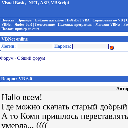
Visual Basic, .NET, ASP, VBScript
Новости
|
Примеры
|
Библиотека кодов
|
НеЧаВо
|
VBA
|
Справочник по VB
|
С
VBNet
|
Яndex bar!
|
Голосование
|
Полезные программы
|
Магазин VBNet
|
Ра
Послать пример на сайт
VBNet online
Логин:
Пароль:
Форум
-
Общий форум
Вопрос: VB 6.0
Авто
Hallo всем!
Где можно скачать старый добрый
А то Комп пришлось переставлять,
умерла... ((((