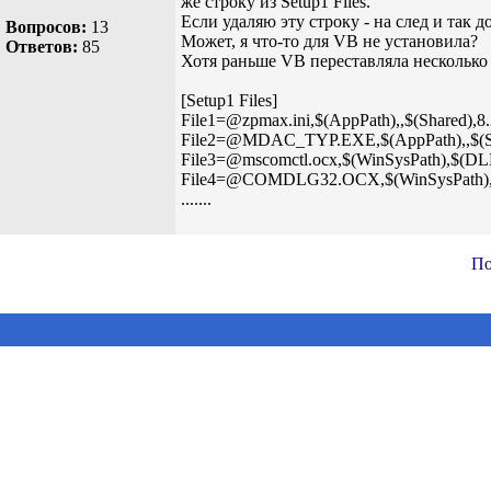
же строку из Setup1 Files.
Если удаляю эту строку - на след и так до
Вопросов:
13
Может, я что-то для VB не установила?
Ответов:
85
Хотя раньше VB переставляла несколько 
[Setup1 Files]
File1=@zpmax.ini,$(AppPath),,$(Shared),8.
File2=@MDAC_TYP.EXE,$(AppPath),,$(Sha
File3=@mscomctl.ocx,$(WinSysPath),$(DLLS
File4=@COMDLG32.OCX,$(WinSysPath),$(D
.......
По