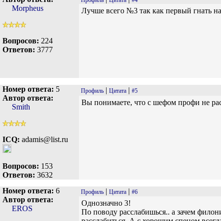
Профиль
Цитата
#4
Morpheus
Лучше всего №3 так как первый гнать над
Вопросов:
224
Ответов:
3777
Номер ответа:
5
|
|
Профиль
Цитата
#5
Автор ответа:
Вы понимаете, что с шефом профи не ра
Smith
ICQ:
adamis@list.ru
Вопросов:
153
Ответов:
3632
Номер ответа:
6
|
|
Профиль
Цитата
#6
Автор ответа:
Однозначно 3!
EROS
По поводу расслабишься.. а зачем филони
расслабиться. А с хорошим спецом всег