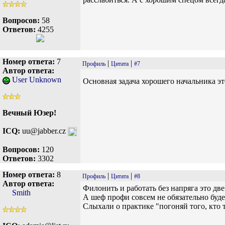
Вопросов:
58
Ответов:
4255
Номер ответа:
7
|
|
Профиль
Цитата
#7
Автор ответа:
User Unknown
Основная задача хорошего начальника это
Вечный Юзер!
ICQ:
uu@jabber.cz
Вопросов:
120
Ответов:
3302
Номер ответа:
8
|
|
Профиль
Цитата
#8
Автор ответа:
Филонить и работать без напряга это дв
Smith
А шеф профи совсем не обязательно буде
Слыхали о практике "погоняй того, кто 