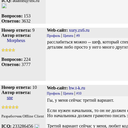
ICQ:
adamis@list.ru
Вопросов:
153
Ответов:
3632
Номер ответа:
9
Web-сайт:
xury.zx6.ru
Автор ответа:
|
|
Профиль
Цитата
#9
Morpheus
расслабиться можно -- шеф, который спе
деталям либо просто у него много других
Вопросов:
224
Ответов:
3777
Номер ответа:
10
Web-сайт:
hw.t-k.ru
Автор ответа:
|
|
Профиль
Цитата
#10
sne
Гы, у меня сейчас третий вариант.
Если нужен начальник, то он не должен си
Но начальника должен грамотно писать з
Разработчик Offline Client
Третий вариант сейчас у меня, любит ко
ICQ:
233286456