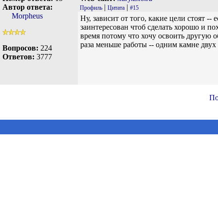
Автор ответа:
|
|
Профиль
Цитата
#15
Morpheus
Ну, зависит от того, какие цели стоят --
заинтересован чтоб сделать хорошо и пох
время потому что хочу освоить другую о
раза меньше работы -- одним камне двух
Вопросов:
224
Ответов:
3777
По