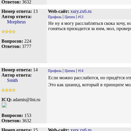
Ответов:
3632
Номер ответа:
13
Web-сайт:
xury.zx6.ru
Автор ответа:
|
|
Профиль
Цитата
#13
Morpheus
Не ну я могу расслабляться скока хочу, н
гоняться приходится за ним, мол, провер
Вопросов:
224
Ответов:
3777
Номер ответа:
14
|
|
Профиль
Цитата
#14
Автор ответа:
Если можно расслабится, но придётся отв
Smith
Это как цианид, который в принципе мо
ICQ:
adamis@list.ru
Вопросов:
153
Ответов:
3632
Номер ответа:
15
Web-сайт:
xury.zx6.ru