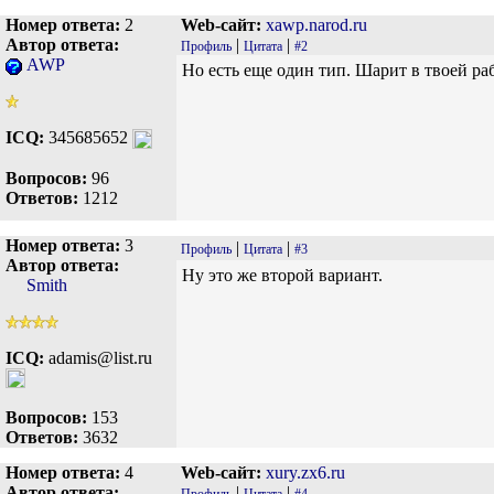
Номер ответа:
2
Web-сайт:
xawp.narod.ru
Автор ответа:
|
|
Профиль
Цитата
#2
AWP
Но есть еще один тип. Шарит в твоей раб
ICQ:
345685652
Вопросов:
96
Ответов:
1212
Номер ответа:
3
|
|
Профиль
Цитата
#3
Автор ответа:
Ну это же второй вариант.
Smith
ICQ:
adamis@list.ru
Вопросов:
153
Ответов:
3632
Номер ответа:
4
Web-сайт:
xury.zx6.ru
Автор ответа:
|
|