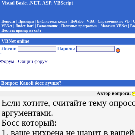
Visual Basic, .NET, ASP, VBScript
Новости
|
Примеры
|
Библиотека кодов
|
НеЧаВо
|
VBA
|
Справочник по VB
|
С
VBNet
|
Яndex bar!
|
Голосование
|
Полезные программы
|
Магазин VBNet
|
Ра
Послать пример на сайт
VBNet online
Логин:
Пароль:
Форум
-
Общий форум
Вопрос: Какой босс лучше?
Автор вопроса:
Если хотите, считайте тему опрос
аргументами.
Босс который:
1. ваще нихрена не шарит в вашей