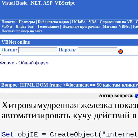
Visual Basic, .NET, ASP, VBScript
Новости
|
Примеры
|
Библиотека кодов
|
НеЧаВо
|
VBA
|
Справочник по VB
|
С
VBNet
|
Яndex bar!
|
Голосование
|
Полезные программы
|
Магазин VBNet
|
Ра
Послать пример на сайт
VBNet online
Логин:
Пароль:
Форум
-
Общий форум
Вопрос: HTML DOM frame >#document == $0 как там кликну
Автор вопроса:
Хитровымудренная железка показы
автоматизировать кучу действий в 
Set
objIE = CreateObject("internet