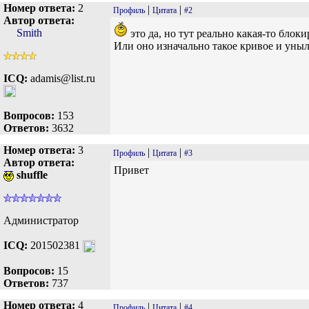
Номер ответа:
2
|
|
Профиль
Цитата
#2
Автор ответа:
Smith
это да, но тут реально какая-то блок
Или оно изначально такое кривое и уныл
ICQ:
adamis@list.ru
Вопросов:
153
Ответов:
3632
Номер ответа:
3
|
|
Профиль
Цитата
#3
Автор ответа:
Привет
shuffle
Администратор
ICQ:
201502381
Вопросов:
15
Ответов:
737
Номер ответа:
4
|
|
Профиль
Цитата
#4