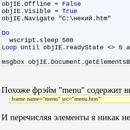
objIE.Offline =
False
objIE.Visible =
True
objIE.Navigate "C:\некий.htm"
Do
wscript.sleep 500
Loop
Until
objIE.readyState <> 5 
msgbox objIE.Document.getElementsB
Похоже фрэйм "menu" содержит 
frame name="menu" src="menu.htm"
И перечисляя элементы я никак н