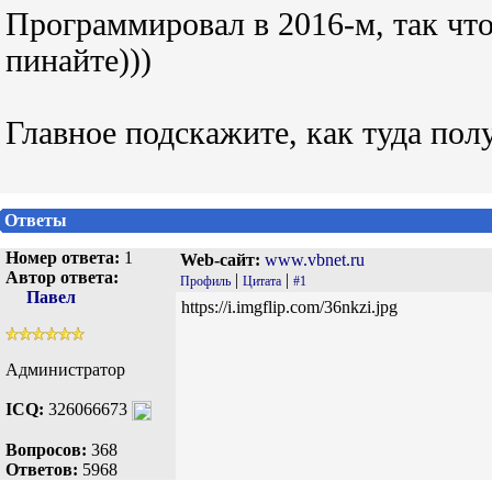
Программировал в 2016-м, так чт
пинайте)))
Главное подскажите, как туда пол
Ответы
Номер ответа:
1
Web-сайт:
www.vbnet.ru
Автор ответа:
|
|
Профиль
Цитата
#1
Павел
https://i.imgflip.com/36nkzi.jpg
Администратор
ICQ:
326066673
Вопросов:
368
Ответов:
5968