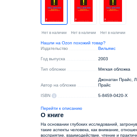
Нет в наличии
Нет в наличии
Нет в наличии
Нашли на Ozon похожий товар?
Издательство
Вильямс
Год выпуска
2003
Тип обложки
Мягкая обложка
Джонатан Прайс, Л
Автор на обложке
Прайс
ISBN
5-8459-0420-X
Перейти к описанию
О книге
На основании глубоких исследований, затрону
такие аспекты человека, как внимание, отноше
восприятие, взаимодействие, чтение и практичн