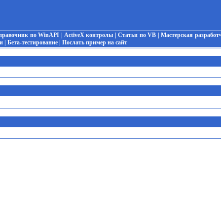
правочник по WinAPI
|
ActiveX контролы
|
Статьи по VB
|
Мастерская разработ
и
|
Бета-тестирование
|
Послать пример на сайт