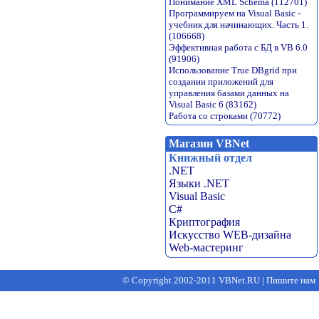
Понимание XML Schema (112701)
Программируем на Visual Basic -
учебник для начинающих. Часть 1.
(106668)
Эффективная работа с БД в VB 6.0
(91906)
Использование True DBgrid при
создании приложений для
управления базами данных на
Visual Basic 6 (83162)
Работа со строками (70772)
Магазин VBNet
Книжный отдел
.NET
Языки .NET
Visual Basic
C#
Криптография
Искусство WEB-дизайна
Web-мастеринг
© Copyright 2002-2011 VBNet.RU
|
Пишите нам