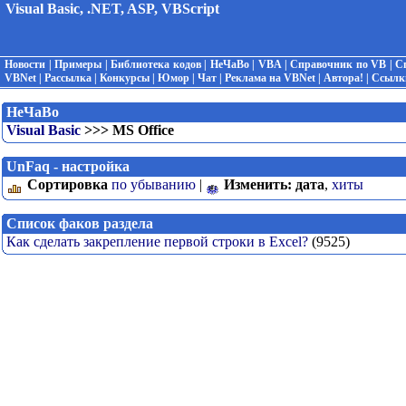
Visual Basic, .NET, ASP, VBScript
Новости
|
Примеры
|
Библиотека кодов
|
НеЧаВо
|
VBA
|
Справочник по VB
|
С
VBNet
|
Рассылка
|
Конкурсы
|
Юмор
|
Чат
|
Реклама на VBNet
|
Автора!
|
Ссылк
НеЧаВо
Visual Basic
>>> MS Office
UnFaq - настройка
Сортировка
по убыванию
|
Изменить:
дата
,
хиты
Список факов раздела
Как сделать закрепление первой строки в Excel?
(9525)