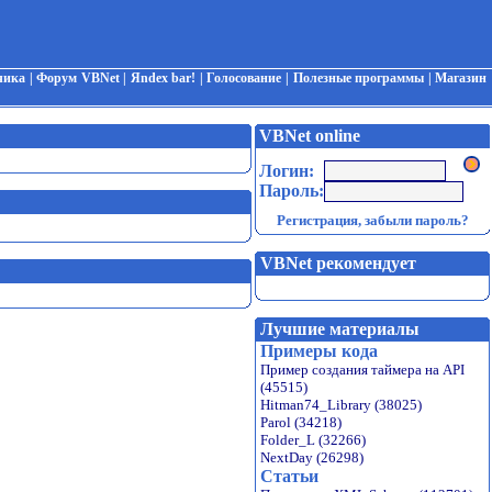
чика
|
Форум VBNet
|
Яndex bar!
|
Голосование
|
Полезные программы
|
Магазин
VBNet online
Логин:
Пароль:
Регистрация
,
забыли пароль?
VBNet рекомендует
Лучшие материалы
Примеры кода
Пример создания таймера на API
(45515)
Hitman74_Library (38025)
Parol (34218)
Folder_L (32266)
NextDay (26298)
Статьи