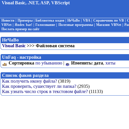
Visual Basic, .NET, ASP, VBScript
Новости
|
Примеры
|
Библиотека кодов
|
НеЧаВо
|
VBA
|
Справочник по VB
|
С
VBNet
|
Яndex bar!
|
Голосование
|
Полезные программы
|
Магазин VBNet
|
Ра
Послать пример на сайт
НеЧаВо
Visual Basic
>>> Файловая система
UnFaq - настройка
Сортировка
по убыванию
|
Изменить:
дата
,
хиты
Список факов раздела
Как получить икону файла?
(3819)
Как проверить, сушествует ли папка?
(2935)
Как узнать число строк в текстовом файле?
(11133)