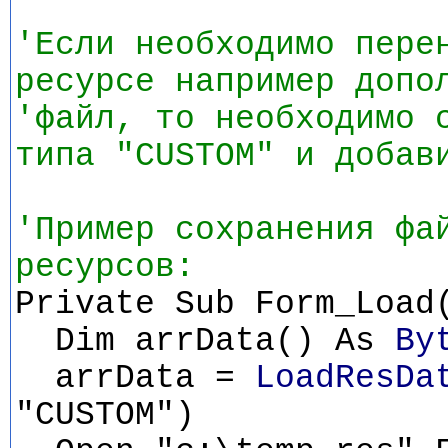
'Если необходимо пере
ресурсе например допо
'файл, то необходимо 
типа "CUSTOM" и добав
'Пример сохранения фа
ресурсов:
Private Sub Form_Load
Dim arrData() As
By
arrData =
LoadResDa
"CUSTOM")