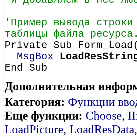
'и добавляем в неё лю
'Пример вывода строки
таблицы файла ресурса
Private Sub Form_Load
MsgBox
LoadResStrin
End Sub
Дополнительная инфор
Категория:
Функции вво
Еще функции:
Choose
,
II
LoadPicture
,
LoadResData