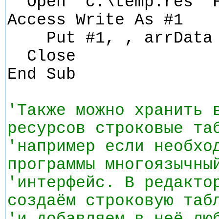
Open "c:\temp.res" F
Access Write As #1
Put #1, , arrData
Close
End Sub
'Также можно хранить 
ресурсов строковые та
'например если необхо
программы многоязычны
'интерфейс. В редакто
создаём строковую таб