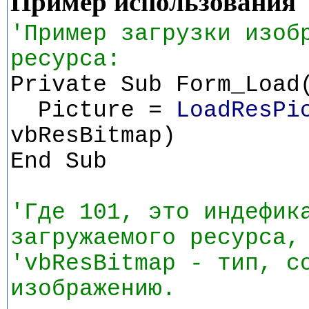
Пример использования
'Пример загрузки изоб
ресурса:
Private Sub Form_Load
Picture =
LoadResPi
vbResBitmap)
End Sub
'Где 101, это индефик
загружаемого ресурса,
'vbResBitmap - тип, с
изображению.