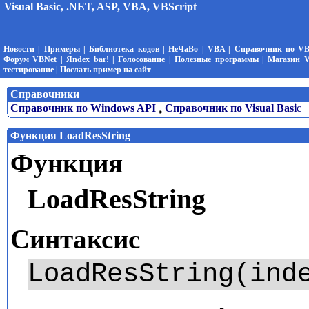
Visual Basic, .NET, ASP, VBA, VBScript
Новости
|
Примеры
|
Библиотека кодов
|
НеЧаВо
|
VBA
|
Справочник по V
Форум VBNet
|
Яndex bar!
|
Голосование
|
Полезные программы
|
Магазин 
тестирование
|
Послать пример на сайт
Справочники
Справочник по Windows API
Справочник по Visual Basi
c
Функция LoadResString
Функция
LoadResString
Синтаксис
LoadResString(ind