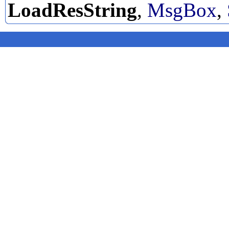
LoadResString
,
MsgBox
,