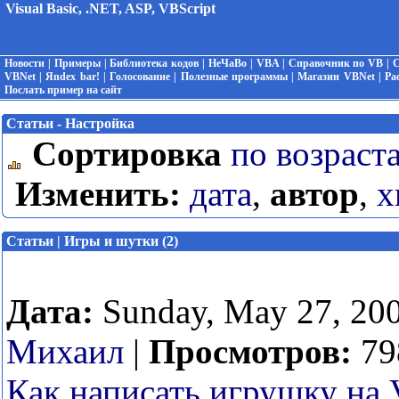
Visual Basic, .NET, ASP, VBScript
Новости
|
Примеры
|
Библиотека кодов
|
НеЧаВо
|
VBA
|
Справочник по VB
|
С
VBNet
|
Яndex bar!
|
Голосование
|
Полезные программы
|
Магазин VBNet
|
Ра
Послать пример на сайт
Статьи - Настройка
Сортировка
по возраст
Изменить:
дата
,
автор
,
х
Статьи | Игры и шутки (2)
Дата:
Sunday, May 27, 20
Михаил
|
Просмотров:
79
Как написать игрушку на